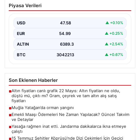
Muğla Yatağan’da orman yangını
Piyasa Verileri
USD
47.58
▲ +0.10%
EUR
54.99
▲ +0.25%
ALTIN
6389.3
▲ +2.54%
BTC
3042213
▲ +0.67%
Son Eklenen Haberler
Altın fiyatları canlı grafik 22 Mayıs: Altın fiyatları ne oldu,
■
düştü mü, çıktı mı? Gram, çeyrek ve tam altın alış satış
fiyatları
Muğla Yatağan’da orman yangını
■
Emekli Maaşı Ödemeleri Ne Zaman Yapılacak? Güncel Takvim
■
ve Detaylar
Yasağa rağmen inat etti. Jandarma dakikalarca ikna etmeye
■
çalıştı
15 Temmuz Şehitler Köprüsü’nde Dizi Çekimleri İçin Geçici
■