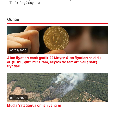
Trafik Regülasyonu
Güncel
05/08/2026
Altın fiyatları canlı grafik 22 Mayıs: Altın fiyatları ne oldu,
düştü mü, çıktı mı? Gram, çeyrek ve tam altın alış satış
fiyatları
05/08/2026
Muğla Yatağan’da orman yangını