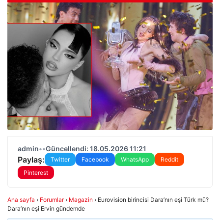
admin
•
•
Güncellendi: 18.05.2026 11:21
Paylaş:
Twitter
Facebook
WhatsApp
Reddit
Pinterest
Ana sayfa
›
Forumlar
›
Magazin
›
Eurovision birincisi Dara’nın eşi Türk mü?
Dara’nın eşi Ervin gündemde