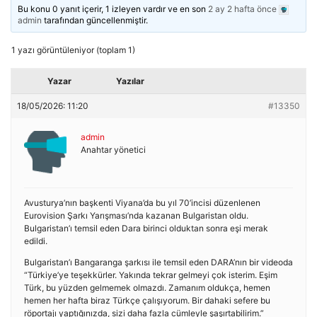
Bu konu 0 yanıt içerir, 1 izleyen vardır ve en son
2 ay 2 hafta önce
admin
tarafından güncellenmiştir.
1 yazı görüntüleniyor (toplam 1)
Yazar
Yazılar
18/05/2026: 11:20
#13350
admin
Anahtar yönetici
Avusturya’nın başkenti Viyana’da bu yıl 70’incisi düzenlenen
Eurovision Şarkı Yarışması’nda kazanan Bulgaristan oldu.
Bulgaristan’ı temsil eden Dara birinci olduktan sonra eşi merak
edildi.
Bulgaristan’ı Bangaranga şarkısı ile temsil eden DARA’nın bir videoda
“Türkiye’ye teşekkürler. Yakında tekrar gelmeyi çok isterim. Eşim
Türk, bu yüzden gelmemek olmazdı. Zamanım oldukça, hemen
hemen her hafta biraz Türkçe çalışıyorum. Bir dahaki sefere bu
röportajı yaptığınızda, sizi daha fazla cümleyle şaşırtabilirim.”