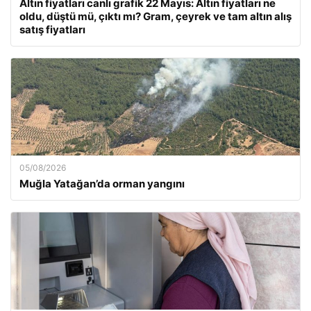
Altın fiyatları canlı grafik 22 Mayıs: Altın fiyatları ne
oldu, düştü mü, çıktı mı? Gram, çeyrek ve tam altın alış
satış fiyatları
05/08/2026
Muğla Yatağan’da orman yangını