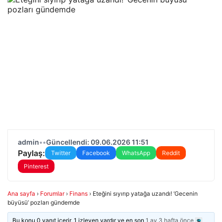
admin
•
•
Güncellendi: 09.06.2026 11:51
Paylaş:
Twitter
Facebook
WhatsApp
Reddit
Pinterest
Ana sayfa
›
Forumlar
›
Finans
›
Eteğini sıyırıp yatağa uzandı! ‘Gecenin
büyüsü’ pozları gündemde
Bu konu 0 yanıt içerir, 1 izleyen vardır ve en son
1 ay 3 hafta önce