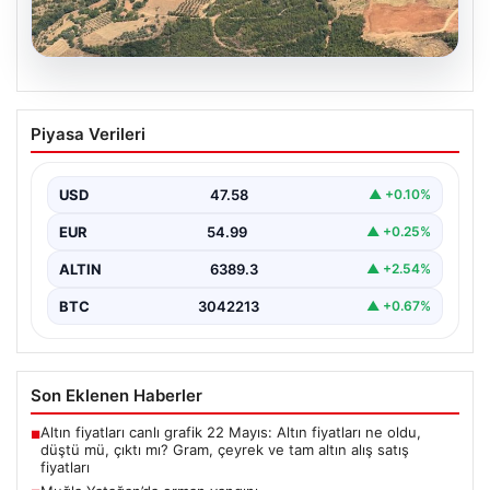
05.08.2026
Muğla Yatağan’da orman yangını
Piyasa Verileri
USD
47.58
▲ +0.10%
EUR
54.99
▲ +0.25%
ALTIN
6389.3
▲ +2.54%
BTC
3042213
▲ +0.67%
Son Eklenen Haberler
Altın fiyatları canlı grafik 22 Mayıs: Altın fiyatları ne oldu,
■
düştü mü, çıktı mı? Gram, çeyrek ve tam altın alış satış
fiyatları