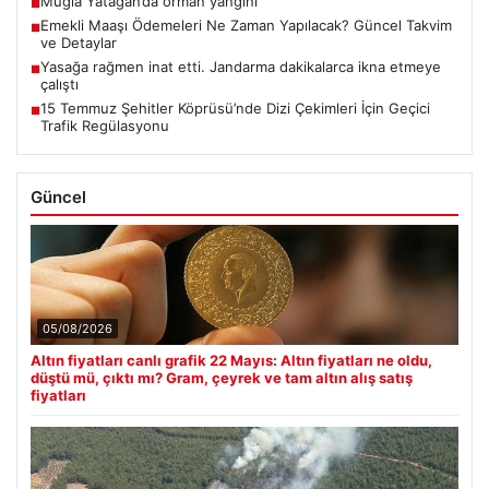
Muğla Yatağan’da orman yangını
■
Emekli Maaşı Ödemeleri Ne Zaman Yapılacak? Güncel Takvim
■
ve Detaylar
Yasağa rağmen inat etti. Jandarma dakikalarca ikna etmeye
■
çalıştı
15 Temmuz Şehitler Köprüsü’nde Dizi Çekimleri İçin Geçici
■
Trafik Regülasyonu
Güncel
05/08/2026
Altın fiyatları canlı grafik 22 Mayıs: Altın fiyatları ne oldu,
düştü mü, çıktı mı? Gram, çeyrek ve tam altın alış satış
fiyatları