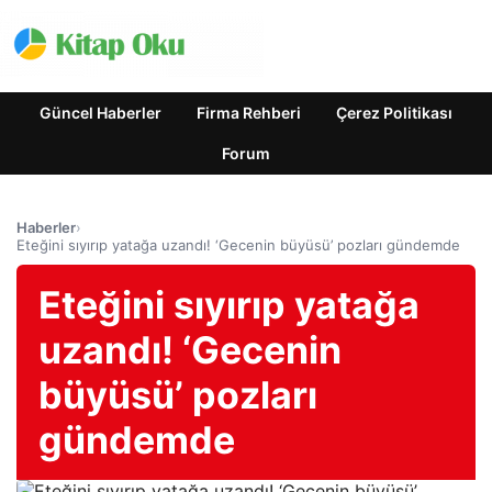
Güncel Haberler
Firma Rehberi
Çerez Politikası
Forum
Haberler
›
Eteğini sıyırıp yatağa uzandı! ‘Gecenin büyüsü’ pozları gündemde
Eteğini sıyırıp yatağa
uzandı! ‘Gecenin
büyüsü’ pozları
gündemde