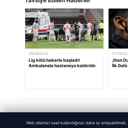
Tavsiye Edilen Haberler
08/08/2026
07/08/20
Lig kötü haberle başladı!
Jhon Du
Ambulansla hastaneye kaldırıldı
İlk Golü
Web sitemizi nasıl kullandığınızı daha iyi anlayabilmek,
© 2026 Kitap Oku – Güncel Haberler