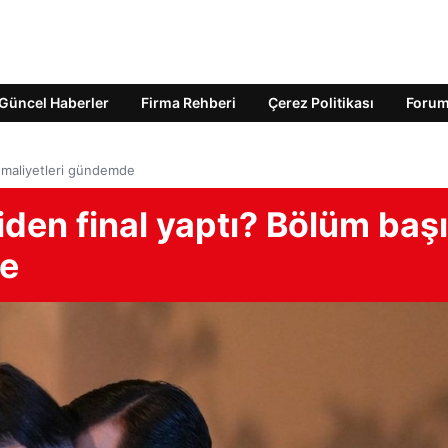
Güncel Haberler
Firma Rehberi
Çerez Politikası
Foru
ı maliyetleri gündemde
den final yaptı? Bölüm başı
de