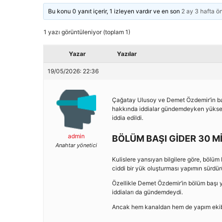
Bu konu 0 yanıt içerir, 1 izleyen vardır ve en son
2 ay 3 hafta ö
1 yazı görüntüleniyor (toplam 1)
Yazar
Yazılar
19/05/2026: 22:36
Çağatay Ulusoy ve Demet Özdemir’in başro
hakkında iddialar gündemdeyken yüksek p
iddia edildi.
admin
BÖLÜM BAŞI GİDER 30 M
Anahtar yönetici
Kulislere yansıyan bilgilere göre, bölü
ciddi bir yük oluşturması yapımın sürdürüle
Özellikle Demet Özdemir’in bölüm başı y
iddiaları da gündemdeydi.
Ancak hem kanaldan hem de yapım ekibin