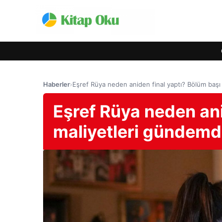
Haberler
›
Eşref Rüya neden aniden final yaptı? Bölüm baş
Eşref Rüya neden ani
maliyetleri gündem