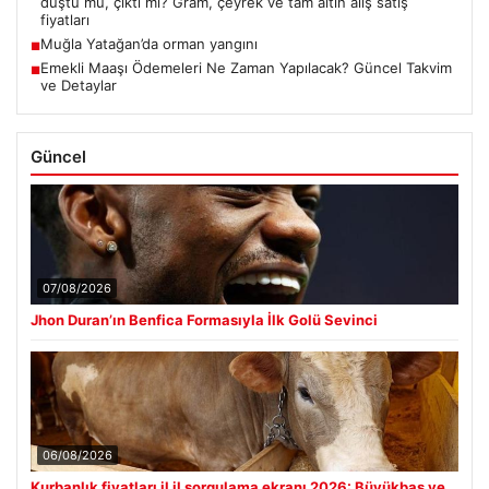
düştü mü, çıktı mı? Gram, çeyrek ve tam altın alış satış
fiyatları
Muğla Yatağan’da orman yangını
■
Emekli Maaşı Ödemeleri Ne Zaman Yapılacak? Güncel Takvim
■
ve Detaylar
Güncel
07/08/2026
Jhon Duran’ın Benfica Formasıyla İlk Golü Sevinci
06/08/2026
Kurbanlık fiyatları il il sorgulama ekranı 2026: Büyükbaş ve