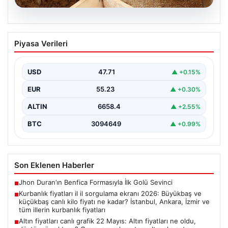
06.08.2026
Kurbanlık fiyatları il il sorgulama ekranı
Piyasa Verileri
2026: Büyükbaş ve küçükbaş canlı kilo
fiyatı ne kadar? İstanbul, Ankara, İzmir
ve tüm illerin kurbanlık fiyatları
USD
47.71
▲ +0.15%
EUR
55.23
▲ +0.30%
ALTIN
6658.4
▲ +2.55%
BTC
3094649
▲ +0.99%
Son Eklenen Haberler
Jhon Duran’ın Benfica Formasıyla İlk Golü Sevinci
■
Kurbanlık fiyatları il il sorgulama ekranı 2026: Büyükbaş ve
■
küçükbaş canlı kilo fiyatı ne kadar? İstanbul, Ankara, İzmir ve
tüm illerin kurbanlık fiyatları
Altın fiyatları canlı grafik 22 Mayıs: Altın fiyatları ne oldu,
■