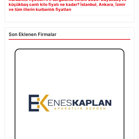
küçükbaş canlı kilo fiyatı ne kadar? İstanbul, Ankara, İzmir
ve tüm illerin kurbanlık fiyatları
Son Eklenen Firmalar