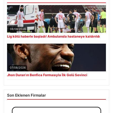
08/08/2026
Lig kötü haberle başladı! Ambulansla hastaneye kaldırıldı
07/08/2026
Jhon Duran’ın Benfica Formasıyla İlk Golü Sevinci
Son Eklenen Firmalar