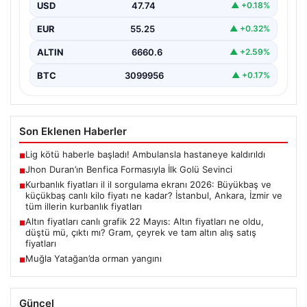
maçında adeta parladı ve taraftarların kalbini…
USD
47.74
▲ +0.18%
EUR
55.25
▲ +0.32%
ALTIN
6660.6
▲ +2.59%
BTC
3099956
▲ +0.17%
Son Eklenen Haberler
Lig kötü haberle başladı! Ambulansla hastaneye kaldırıldı
■
Jhon Duran’ın Benfica Formasıyla İlk Golü Sevinci
■
Kurbanlık fiyatları il il sorgulama ekranı 2026: Büyükbaş ve
■
küçükbaş canlı kilo fiyatı ne kadar? İstanbul, Ankara, İzmir ve
tüm illerin kurbanlık fiyatları
Altın fiyatları canlı grafik 22 Mayıs: Altın fiyatları ne oldu,
■
düştü mü, çıktı mı? Gram, çeyrek ve tam altın alış satış
fiyatları
Muğla Yatağan’da orman yangını
■
Güncel