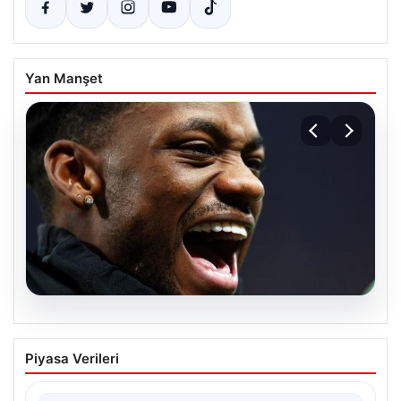
Yan Manşet
07.08.2026
Jhon Duran’ın Benfica Formasıyla İlk
Piyasa Verileri
Golü Sevinci
Genç yetenek Jhon Duran, Benfica formasını giydiği ilk