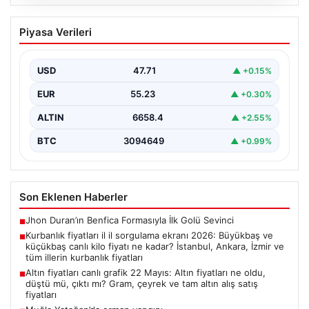
06.08.2026
Kurbanlık fiyatları il il sorgulama ekranı
Piyasa Verileri
2026: Büyükbaş ve küçükbaş canlı kilo
fiyatı ne kadar? İstanbul, Ankara, İzmir
ve tüm illerin kurbanlık fiyatları
USD
47.71
▲ +0.15%
EUR
55.23
▲ +0.30%
ALTIN
6658.4
▲ +2.55%
BTC
3094649
▲ +0.99%
Son Eklenen Haberler
Jhon Duran’ın Benfica Formasıyla İlk Golü Sevinci
■
Kurbanlık fiyatları il il sorgulama ekranı 2026: Büyükbaş ve
■
küçükbaş canlı kilo fiyatı ne kadar? İstanbul, Ankara, İzmir ve
tüm illerin kurbanlık fiyatları
Altın fiyatları canlı grafik 22 Mayıs: Altın fiyatları ne oldu,
■
düştü mü, çıktı mı? Gram, çeyrek ve tam altın alış satış
fiyatları