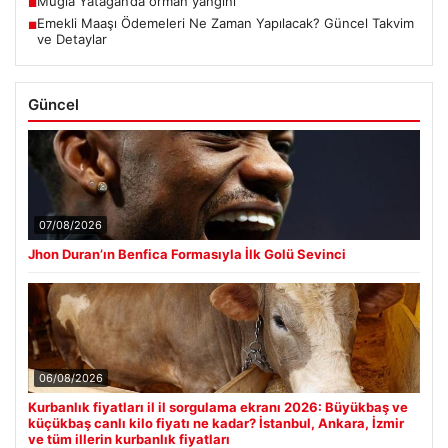
Muğla Yatağan’da orman yangını
■
Emekli Maaşı Ödemeleri Ne Zaman Yapılacak? Güncel Takvim
■
ve Detaylar
Güncel
07/08/2026
Jhon Duran’ın Benfica Formasıyla İlk Golü Sevinci
06/08/2026
Kurbanlık fiyatları il il sorgulama ekranı 2026: Büyükbaş ve
küçükbaş canlı kilo fiyatı ne kadar? İstanbul, Ankara, İzmir
ve tüm illerin kurbanlık fiyatları