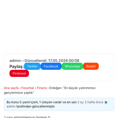
admin
•
•
Güncellendi: 17.05.2026 00:08
Paylaş:
Twitter
Facebook
WhatsApp
Reddit
Pinterest
Ana sayfa
›
Forumlar
›
Finans
›
Erdoğan: “En büyük yatırımımızı
gençlerimize yaptık”
Bu konu 0 yanıt içerir, 1 izleyen vardır ve en son
2 ay 3 hafta önce
admin
tarafından güncellenmiştir.
1 yazı görüntüleniyor (toplam 1)