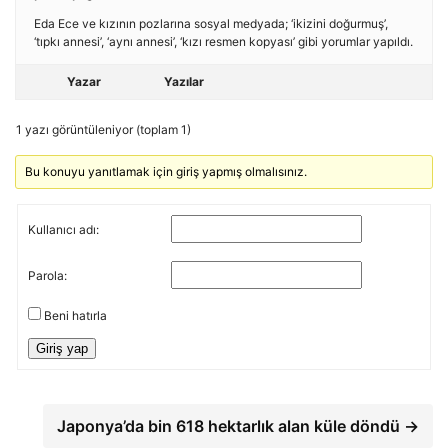
Eda Ece ve kızının pozlarına sosyal medyada; ‘ikizini doğurmuş’,
‘tıpkı annesi’, ‘aynı annesi’, ‘kızı resmen kopyası’ gibi yorumlar yapıldı.
Yazar
Yazılar
1 yazı görüntüleniyor (toplam 1)
Bu konuyu yanıtlamak için giriş yapmış olmalısınız.
Kullanıcı adı:
Parola:
Beni hatırla
Giriş yap
Japonya’da bin 618 hektarlık alan küle döndü →