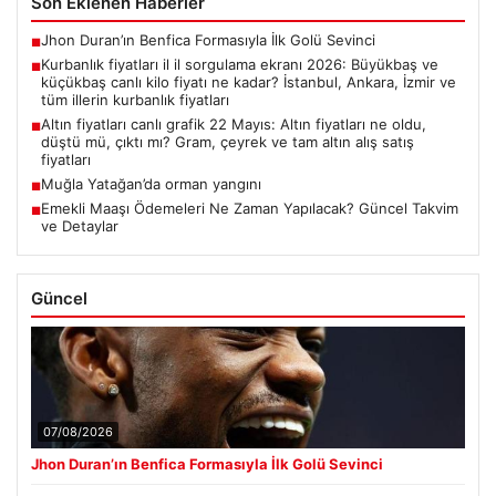
Son Eklenen Haberler
Jhon Duran’ın Benfica Formasıyla İlk Golü Sevinci
■
Kurbanlık fiyatları il il sorgulama ekranı 2026: Büyükbaş ve
■
küçükbaş canlı kilo fiyatı ne kadar? İstanbul, Ankara, İzmir ve
tüm illerin kurbanlık fiyatları
Altın fiyatları canlı grafik 22 Mayıs: Altın fiyatları ne oldu,
■
düştü mü, çıktı mı? Gram, çeyrek ve tam altın alış satış
fiyatları
Muğla Yatağan’da orman yangını
■
Emekli Maaşı Ödemeleri Ne Zaman Yapılacak? Güncel Takvim
■
ve Detaylar
Güncel
07/08/2026
Jhon Duran’ın Benfica Formasıyla İlk Golü Sevinci