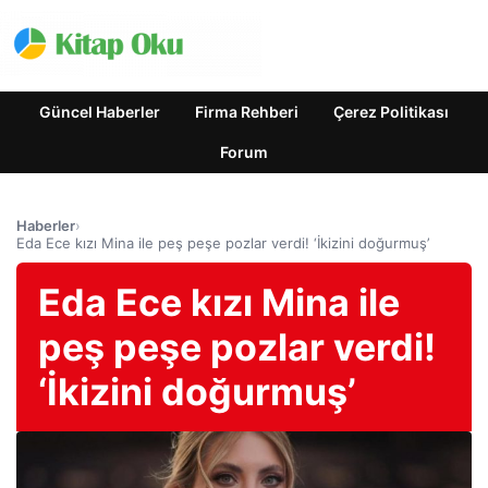
Güncel Haberler
Firma Rehberi
Çerez Politikası
Forum
Haberler
›
Eda Ece kızı Mina ile peş peşe pozlar verdi! ‘İkizini doğurmuş’
Eda Ece kızı Mina ile
peş peşe pozlar verdi!
‘İkizini doğurmuş’