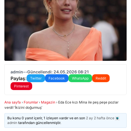
admin
•
•
Güncellendi: 24.05.2026 08:21
Paylaş:
Twitter
Facebook
WhatsApp
Reddit
Pinterest
Ana sayfa
›
Forumlar
›
Magazin
›
Eda Ece kızı Mina ile peş peşe pozlar
verdi! ‘İkizini doğurmuş’
Bu konu 0 yanıt içerir, 1 izleyen vardır ve en son
2 ay 2 hafta önce
admin
tarafından güncellenmiştir.