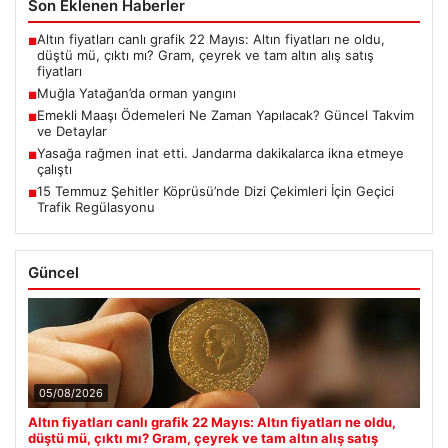
Son Eklenen Haberler
Altın fiyatları canlı grafik 22 Mayıs: Altın fiyatları ne oldu,
■
düştü mü, çıktı mı? Gram, çeyrek ve tam altın alış satış
fiyatları
Muğla Yatağan’da orman yangını
■
Emekli Maaşı Ödemeleri Ne Zaman Yapılacak? Güncel Takvim
■
ve Detaylar
Yasağa rağmen inat etti. Jandarma dakikalarca ikna etmeye
■
çalıştı
15 Temmuz Şehitler Köprüsü’nde Dizi Çekimleri İçin Geçici
■
Trafik Regülasyonu
Güncel
05/08/2026
Altın fiyatları canlı grafik 22 Mayıs: Altın fiyatları ne oldu,
düştü mü, çıktı mı? Gram, çeyrek ve tam altın alış satış