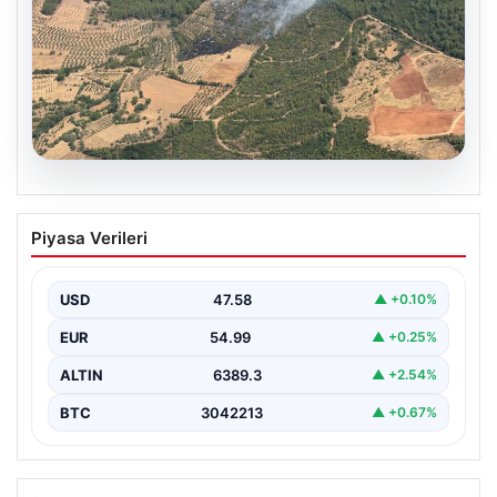
05.08.2026
Muğla Yatağan’da orman yangını
Piyasa Verileri
USD
47.58
▲ +0.10%
EUR
54.99
▲ +0.25%
ALTIN
6389.3
▲ +2.54%
BTC
3042213
▲ +0.67%