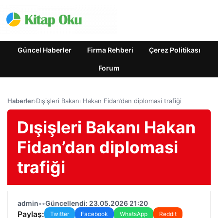
Güncel Haberler
Firma Rehberi
Çerez Politikası
Forum
Haberler
›
Dışişleri Bakanı Hakan Fidan’dan diplomasi trafiği
Dışişleri Bakanı Hakan
Fidan’dan diplomasi
trafiği
admin
•
•
Güncellendi: 23.05.2026 21:20
Paylaş:
Twitter
Facebook
WhatsApp
Reddit