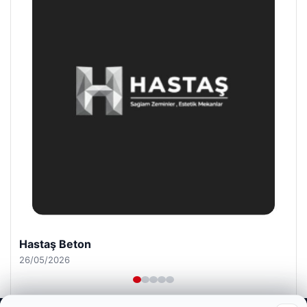
Enes Kaplan Avukatlık Bürosu
28/04/2026