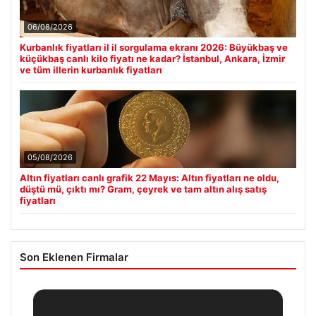
06/08/2026
Kurbanlık fiyatları il il sorgulama ekranı 2026: Büyükbaş ve
küçükbaş canlı kilo fiyatı ne kadar? İstanbul, Ankara, İzmir
ve tüm illerin kurbanlık fiyatları
05/08/2026
Altın fiyatları canlı grafik 22 Mayıs: Altın fiyatları ne oldu,
düştü mü, çıktı mı? Gram, çeyrek ve tam altın alış satış
fiyatları
Son Eklenen Firmalar