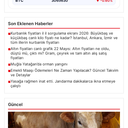
BTC
3065630
▼ -0.60%
Son Eklenen Haberler
Kurbanlık fiyatları il il sorgulama ekranı 2026: Büyükbaş ve
■
küçükbaş canlı kilo fiyatı ne kadar? İstanbul, Ankara, İzmir ve
tüm illerin kurbanlık fiyatları
Altın fiyatları canlı grafik 22 Mayıs: Altın fiyatları ne oldu,
■
düştü mü, çıktı mı? Gram, çeyrek ve tam altın alış satış
fiyatları
Muğla Yatağan’da orman yangını
■
Emekli Maaşı Ödemeleri Ne Zaman Yapılacak? Güncel Takvim
■
ve Detaylar
Yasağa rağmen inat etti. Jandarma dakikalarca ikna etmeye
■
çalıştı
Güncel