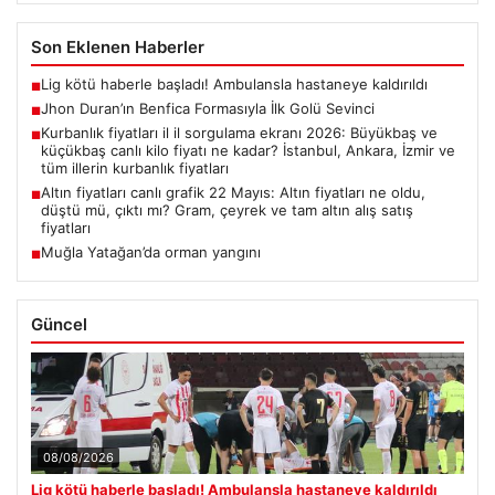
Son Eklenen Haberler
Lig kötü haberle başladı! Ambulansla hastaneye kaldırıldı
■
Jhon Duran’ın Benfica Formasıyla İlk Golü Sevinci
■
Kurbanlık fiyatları il il sorgulama ekranı 2026: Büyükbaş ve
■
küçükbaş canlı kilo fiyatı ne kadar? İstanbul, Ankara, İzmir ve
tüm illerin kurbanlık fiyatları
Altın fiyatları canlı grafik 22 Mayıs: Altın fiyatları ne oldu,
■
düştü mü, çıktı mı? Gram, çeyrek ve tam altın alış satış
fiyatları
Muğla Yatağan’da orman yangını
■
Güncel
08/08/2026
Lig kötü haberle başladı! Ambulansla hastaneye kaldırıldı