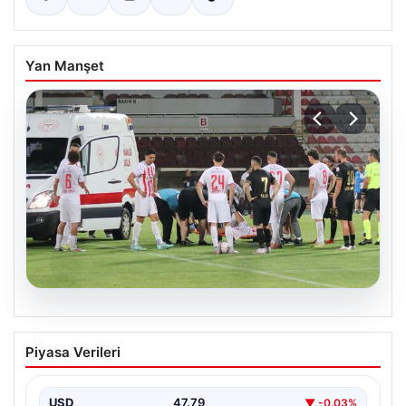
Yan Manşet
08.08.2026
Lig kötü haberle başladı! Ambulansla
Piyasa Verileri
hastaneye kaldırıldı
USD
47.79
▼ -0.03%