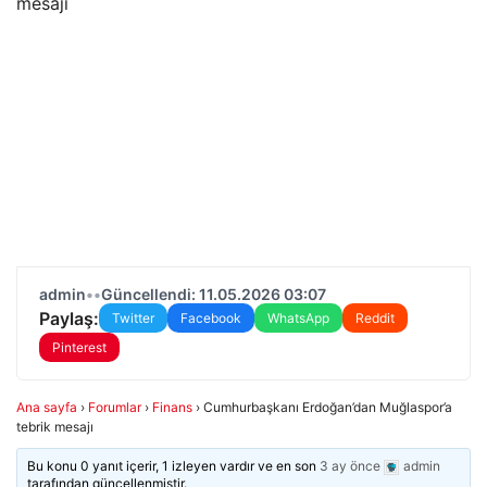
admin
•
•
Güncellendi: 11.05.2026 03:07
Paylaş:
Twitter
Facebook
WhatsApp
Reddit
Pinterest
Ana sayfa
›
Forumlar
›
Finans
›
Cumhurbaşkanı Erdoğan’dan Muğlaspor’a
tebrik mesajı
Bu konu 0 yanıt içerir, 1 izleyen vardır ve en son
3 ay önce
admin
tarafından güncellenmiştir.