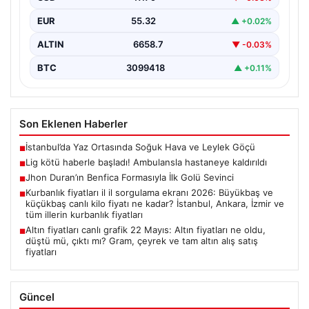
EUR
55.32
▲ +0.02%
ALTIN
6658.7
▼ -0.03%
BTC
3099418
▲ +0.11%
Son Eklenen Haberler
İstanbul’da Yaz Ortasında Soğuk Hava ve Leylek Göçü
■
Lig kötü haberle başladı! Ambulansla hastaneye kaldırıldı
■
Jhon Duran’ın Benfica Formasıyla İlk Golü Sevinci
■
Kurbanlık fiyatları il il sorgulama ekranı 2026: Büyükbaş ve
■
küçükbaş canlı kilo fiyatı ne kadar? İstanbul, Ankara, İzmir ve
tüm illerin kurbanlık fiyatları
Altın fiyatları canlı grafik 22 Mayıs: Altın fiyatları ne oldu,
■
düştü mü, çıktı mı? Gram, çeyrek ve tam altın alış satış
fiyatları
Güncel