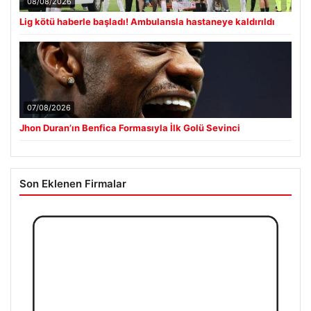
08/08/2026
Lig kötü haberle başladı! Ambulansla hastaneye kaldırıldı
07/08/2026
Jhon Duran’ın Benfica Formasıyla İlk Golü Sevinci
Son Eklenen Firmalar