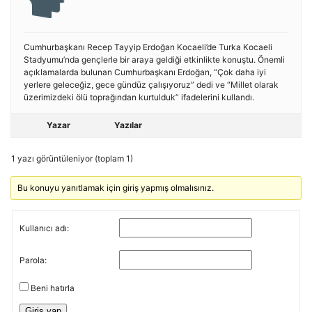
Cumhurbaşkanı Recep Tayyip Erdoğan Kocaeli’de Turka Kocaeli
Stadyumu’nda gençlerle bir araya geldiği etkinlikte konuştu. Önemli
açıklamalarda bulunan Cumhurbaşkanı Erdoğan, “Çok daha iyi
yerlere geleceğiz, gece gündüz çalışıyoruz” dedi ve “Millet olarak
üzerimizdeki ölü toprağından kurtulduk” ifadelerini kullandı.
Yazar
Yazılar
1 yazı görüntüleniyor (toplam 1)
Bu konuyu yanıtlamak için giriş yapmış olmalısınız.
Kullanıcı adı:
Parola:
Beni hatırla
Giriş yap