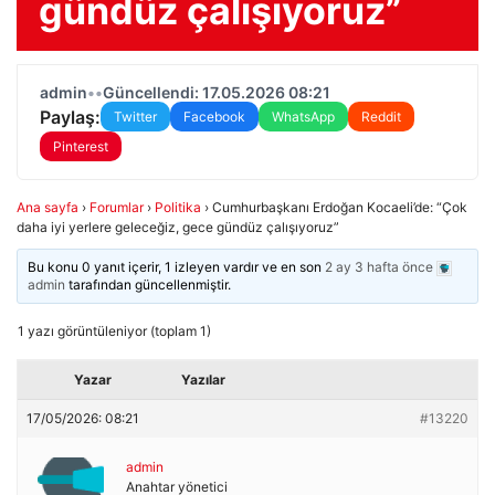
gündüz çalışıyoruz”
admin
•
•
Güncellendi: 17.05.2026 08:21
Paylaş:
Twitter
Facebook
WhatsApp
Reddit
Pinterest
Ana sayfa
›
Forumlar
›
Politika
›
Cumhurbaşkanı Erdoğan Kocaeli’de: “Çok
daha iyi yerlere geleceğiz, gece gündüz çalışıyoruz”
Bu konu 0 yanıt içerir, 1 izleyen vardır ve en son
2 ay 3 hafta önce
admin
tarafından güncellenmiştir.
1 yazı görüntüleniyor (toplam 1)
Yazar
Yazılar
17/05/2026: 08:21
#13220
admin
Anahtar yönetici