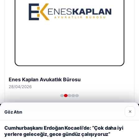
Enes Kaplan Avukatlık Bürosu
28/04/2026
×
Göz Atın
Web sitemizi nasıl kullandığınızı daha iyi anlayabilmek,
deneyiminizi kişiselleştirmek ve geliştirmek amacıyla çerezler
kullanıyoruz.
Çerez Politikamız
Cumhurbaşkanı Erdoğan Kocaeli’de: “Çok daha iyi
yerlere geleceğiz, gece gündüz çalışıyoruz”
Reddet
Kabul Et
© 2026 Kitap Oku – Güncel Haberler