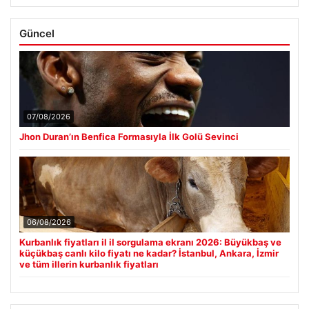
Güncel
07/08/2026
Jhon Duran’ın Benfica Formasıyla İlk Golü Sevinci
06/08/2026
Kurbanlık fiyatları il il sorgulama ekranı 2026: Büyükbaş ve
küçükbaş canlı kilo fiyatı ne kadar? İstanbul, Ankara, İzmir
ve tüm illerin kurbanlık fiyatları