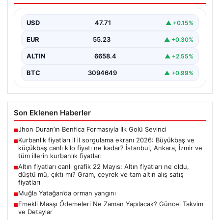
fiyatı ne kadar? İstanbul, Ankara, İzmir
ve tüm illerin kurbanlık fiyatları
USD
47.71
▲ +0.15%
EUR
55.23
▲ +0.30%
ALTIN
6658.4
▲ +2.55%
BTC
3094649
▲ +0.99%
Son Eklenen Haberler
Jhon Duran’ın Benfica Formasıyla İlk Golü Sevinci
■
Kurbanlık fiyatları il il sorgulama ekranı 2026: Büyükbaş ve
■
küçükbaş canlı kilo fiyatı ne kadar? İstanbul, Ankara, İzmir ve
tüm illerin kurbanlık fiyatları
Altın fiyatları canlı grafik 22 Mayıs: Altın fiyatları ne oldu,
■
düştü mü, çıktı mı? Gram, çeyrek ve tam altın alış satış
fiyatları
Muğla Yatağan’da orman yangını
■
Emekli Maaşı Ödemeleri Ne Zaman Yapılacak? Güncel Takvim
■
ve Detaylar