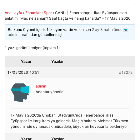
Ana sayfa
›
Forumlar
›
Spor
›
CANLI | Fenerbahçe – ikas Eyüpspor maç
anlatımı! Maç ne zaman? Saat kaçta ve hangi kanalda? – 17 Mayıs 2026
Bu konu 0 yanıt içerir, 1 izleyen vardır ve en son
2 ay 3 hafta önce
admin
tarafından güncellenmiştir.
1 yazı görüntüleniyor (toplam 1)
Yazar
Yazılar
17/05/2026: 10:51
#13272
admin
Anahtar yönetici
17 Mayıs 2026’da Chobani Stadyumu’nda Fenerbahçe, ikas
Eyüpspor ile karşı karşıya gelecek. Maçın hakemi Mehmet Türkmen
yönetiminde oynanacak mücadele, büyük bir heyecanla bekleniyor.
Yazar
Yazılar