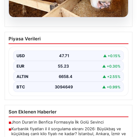
06.08.2026
Kurbanlık fiyatları il il sorgulama ekranı
Piyasa Verileri
2026: Büyükbaş ve küçükbaş canlı kilo
fiyatı ne kadar? İstanbul, Ankara, İzmir
ve tüm illerin kurbanlık fiyatları
USD
47.71
▲ +0.15%
EUR
55.23
▲ +0.30%
ALTIN
6658.4
▲ +2.55%
BTC
3094649
▲ +0.99%
Son Eklenen Haberler
Jhon Duran’ın Benfica Formasıyla İlk Golü Sevinci
■
Kurbanlık fiyatları il il sorgulama ekranı 2026: Büyükbaş ve
■
küçükbaş canlı kilo fiyatı ne kadar? İstanbul, Ankara, İzmir ve