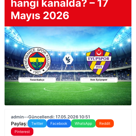
hangi kanalda? – 17
Mayıs 2026
admin
•
•
Güncellendi: 17.05.2026 10:51
Paylaş:
Twitter
Facebook
WhatsApp
Reddit
Pinterest