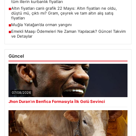
tüm illerin kurbanlık fiyatları
Altın fiyatları canlı grafik 22 Mayıs: Altın fiyatları ne oldu,
■
düştü mü, çıktı mı? Gram, çeyrek ve tam altın alış satış
fiyatları
Muğla Yatağan’da orman yangını
■
Emekli Maaşı Ödemeleri Ne Zaman Yapılacak? Güncel Takvim
■
ve Detaylar
Güncel
07/08/2026
Jhon Duran’ın Benfica Formasıyla İlk Golü Sevinci