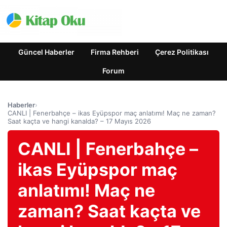
Güncel Haberler
Firma Rehberi
Çerez Politikası
Forum
Haberler
›
CANLI | Fenerbahçe – ikas Eyüpspor maç anlatımı! Maç ne zaman?
Saat kaçta ve hangi kanalda? – 17 Mayıs 2026
CANLI | Fenerbahçe –
ikas Eyüpspor maç
anlatımı! Maç ne
zaman? Saat kaçta ve