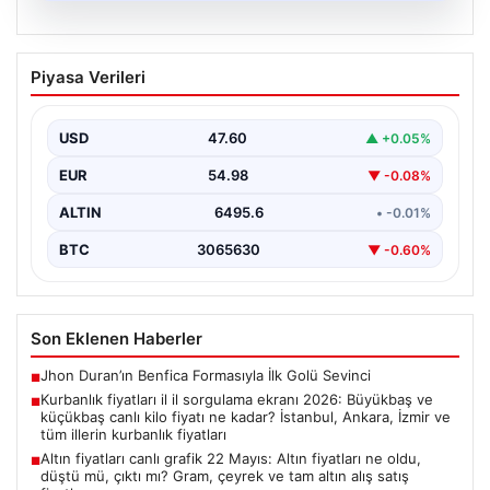
05.08.2026
Altın fiyatları canlı grafik 22 Mayıs: Altın
Piyasa Verileri
fiyatları ne oldu, düştü mü, çıktı mı?
Gram, çeyrek ve tam altın alış satış
fiyatları
USD
47.60
▲ +0.05%
EUR
54.98
▼ -0.08%
ALTIN
6495.6
• -0.01%
BTC
3065630
▼ -0.60%
Son Eklenen Haberler
Jhon Duran’ın Benfica Formasıyla İlk Golü Sevinci
■
Kurbanlık fiyatları il il sorgulama ekranı 2026: Büyükbaş ve
■
küçükbaş canlı kilo fiyatı ne kadar? İstanbul, Ankara, İzmir ve
tüm illerin kurbanlık fiyatları
Altın fiyatları canlı grafik 22 Mayıs: Altın fiyatları ne oldu,
■
düştü mü, çıktı mı? Gram, çeyrek ve tam altın alış satış