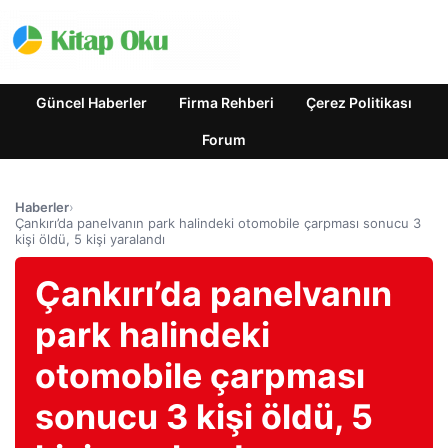
Güncel Haberler
Firma Rehberi
Çerez Politikası
Forum
Haberler
›
Çankırı’da panelvanın park halindeki otomobile çarpması sonucu 3
kişi öldü, 5 kişi yaralandı
Çankırı’da panelvanın
park halindeki
otomobile çarpması
sonucu 3 kişi öldü, 5