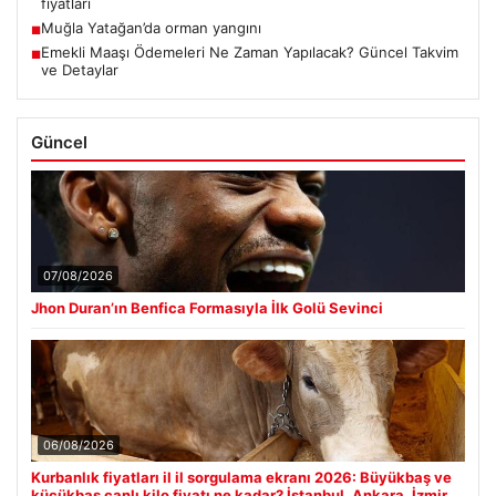
fiyatları
Muğla Yatağan’da orman yangını
■
Emekli Maaşı Ödemeleri Ne Zaman Yapılacak? Güncel Takvim
■
ve Detaylar
Güncel
07/08/2026
Jhon Duran’ın Benfica Formasıyla İlk Golü Sevinci
06/08/2026
Kurbanlık fiyatları il il sorgulama ekranı 2026: Büyükbaş ve
küçükbaş canlı kilo fiyatı ne kadar? İstanbul, Ankara, İzmir