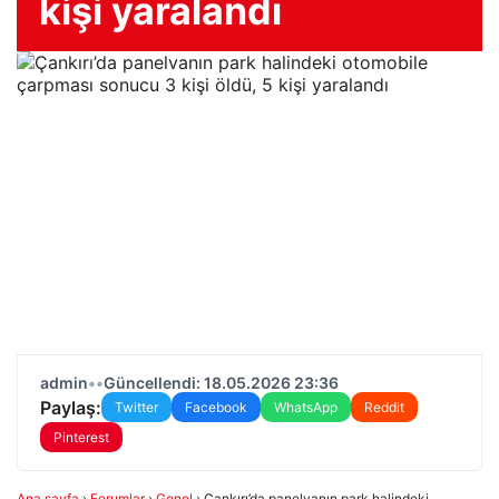
kişi yaralandı
admin
•
•
Güncellendi: 18.05.2026 23:36
Paylaş:
Twitter
Facebook
WhatsApp
Reddit
Pinterest
Ana sayfa
›
Forumlar
›
Genel
›
Çankırı’da panelvanın park halindeki