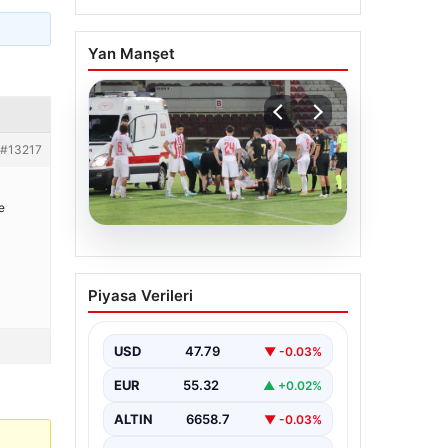
Yan Manşet
#13217
e
08.08.2026
Lig kötü haberle başladı!
Piyasa Verileri
Ambulansla hastaneye
kaldırıldı
USD
47.79
▼ -0.03%
EUR
55.32
▲ +0.02%
ALTIN
6658.7
▼ -0.03%