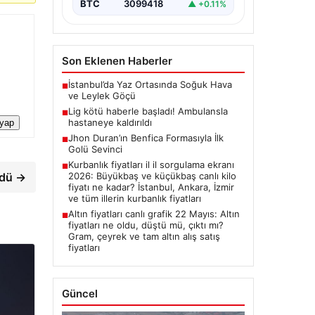
BTC
3099418
▲ +0.11%
Son Eklenen Haberler
İstanbul’da Yaz Ortasında Soğuk Hava
■
ve Leylek Göçü
Lig kötü haberle başladı! Ambulansla
■
hastaneye kaldırıldı
 yap
Jhon Duran’ın Benfica Formasıyla İlk
■
Golü Sevinci
Kurbanlık fiyatları il il sorgulama ekranı
■
ndü →
2026: Büyükbaş ve küçükbaş canlı kilo
fiyatı ne kadar? İstanbul, Ankara, İzmir
ve tüm illerin kurbanlık fiyatları
Altın fiyatları canlı grafik 22 Mayıs: Altın
■
fiyatları ne oldu, düştü mü, çıktı mı?
Gram, çeyrek ve tam altın alış satış
fiyatları
Güncel