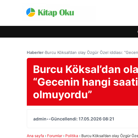
Haberler
›
Burcu Köksal’dan olay Özgür Özel iddiası: “Gecen
Burcu Köksal’dan ola
“Gecenin hangi saati
olmuyordu”
admin
•
•
Güncellendi: 17.05.2026 08:21
Ana sayfa
›
Forumlar
›
Politika
›
Burcu Köksal’dan olay Özgür Özel