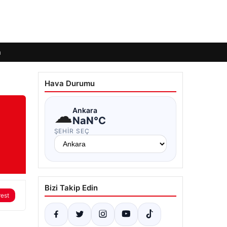
m
Hava Durumu
☁
Ankara
NaN°C
ŞEHIR SEÇ
Bizi Takip Edin
rest