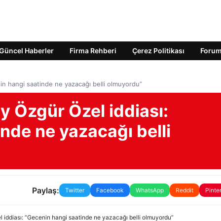
Güncel Haberler
Firma Rehberi
Çerez Politikası
Foru
in hangi saatinde ne yazacağı belli olmuyordu”
y Özgür Özel iddiası:
nde ne yazacağı belli
Paylaş:
Twitter
Facebook
WhatsApp
Reddit
Pinte
 iddiası: “Gecenin hangi saatinde ne yazacağı belli olmuyordu”