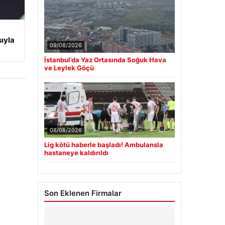
ıyla
09/08/2026
İstanbul’da Yaz Ortasında Soğuk Hava
ve Leylek Göçü
08/08/2026
Lig kötü haberle başladı! Ambulansla
hastaneye kaldırıldı
Son Eklenen Firmalar