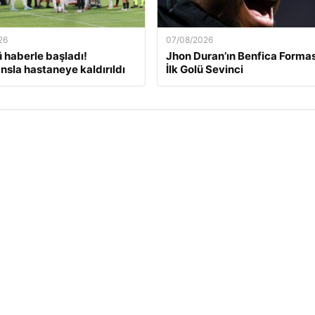
26
07/08/2026
ü haberle başladı!
Jhon Duran’ın Benfica Formas
sla hastaneye kaldırıldı
İlk Golü Sevinci