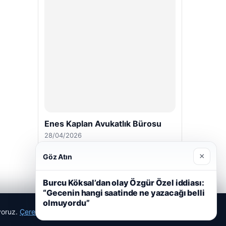
Enes Kaplan Avukatlık Bürosu
28/04/2026
×
Göz Atın
Burcu Köksal’dan olay Özgür Özel iddiası:
“Gecenin hangi saatinde ne yazacağı belli
olmuyordu”
ıyoruz.
Çerez Politikamız
Reddet
Kabul Et