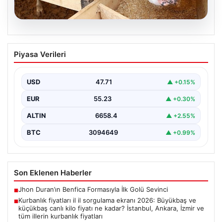
06.08.2026
Kurbanlık fiyatları il il sorgulama ekranı
Piyasa Verileri
2026: Büyükbaş ve küçükbaş canlı kilo
fiyatı ne kadar? İstanbul, Ankara, İzmir
ve tüm illerin kurbanlık fiyatları
USD
47.71
▲ +0.15%
EUR
55.23
▲ +0.30%
ALTIN
6658.4
▲ +2.55%
BTC
3094649
▲ +0.99%
Son Eklenen Haberler
Jhon Duran’ın Benfica Formasıyla İlk Golü Sevinci
■
Kurbanlık fiyatları il il sorgulama ekranı 2026: Büyükbaş ve
■
küçükbaş canlı kilo fiyatı ne kadar? İstanbul, Ankara, İzmir ve
tüm illerin kurbanlık fiyatları