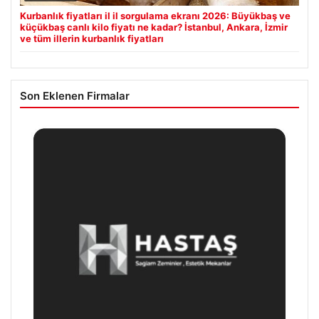
Kurbanlık fiyatları il il sorgulama ekranı 2026: Büyükbaş ve
küçükbaş canlı kilo fiyatı ne kadar? İstanbul, Ankara, İzmir
ve tüm illerin kurbanlık fiyatları
Son Eklenen Firmalar