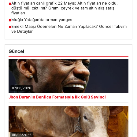
Altın fiyatları canlı grafik 22 Mayıs: Altın fiyatları ne oldu,
■
düştü mü, çıktı mı? Gram, çeyrek ve tam altın alış satış
fiyatları
Muğla Yatağan’da orman yangını
■
Emekli Maaşı Ödemeleri Ne Zaman Yapılacak? Güncel Takvim
■
ve Detaylar
Güncel
07/08/2026
Jhon Duran’ın Benfica Formasıyla İlk Golü Sevinci
06/08/2026