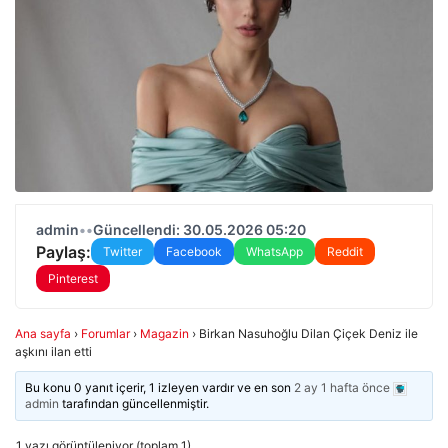
admin
•
•
Güncellendi: 30.05.2026 05:20
Paylaş:
Twitter
Facebook
WhatsApp
Reddit
Pinterest
Ana sayfa
›
Forumlar
›
Magazin
›
Birkan Nasuhoğlu Dilan Çiçek Deniz ile
aşkını ilan etti
Bu konu 0 yanıt içerir, 1 izleyen vardır ve en son
2 ay 1 hafta önce
admin
tarafından güncellenmiştir.
1 yazı görüntüleniyor (toplam 1)