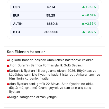
Genç yetenek Jhon Duran, Benfica formasını giydiği ilk
maçında adeta parladı ve taraftarların kalbini…
USD
47.74
▲ +0.18%
EUR
55.25
▲ +0.32%
ALTIN
6660.6
▲ +2.59%
BTC
3099956
▲ +0.17%
Son Eklenen Haberler
Lig kötü haberle başladı! Ambulansla hastaneye kaldırıldı
■
Jhon Duran’ın Benfica Formasıyla İlk Golü Sevinci
■
Kurbanlık fiyatları il il sorgulama ekranı 2026: Büyükbaş ve
■
küçükbaş canlı kilo fiyatı ne kadar? İstanbul, Ankara, İzmir ve
tüm illerin kurbanlık fiyatları
Altın fiyatları canlı grafik 22 Mayıs: Altın fiyatları ne oldu,
■
düştü mü, çıktı mı? Gram, çeyrek ve tam altın alış satış
fiyatları
Muğla Yatağan’da orman yangını
■