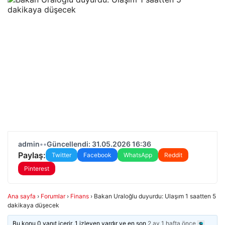
admin
•
•
Güncellendi: 31.05.2026 16:36
Paylaş:
Twitter
Facebook
WhatsApp
Reddit
Pinterest
Ana sayfa
›
Forumlar
›
Finans
›
Bakan Uraloğlu duyurdu: Ulaşım 1 saatten 5
dakikaya düşecek
Bu konu 0 yanıt içerir, 1 izleyen vardır ve en son
2 ay 1 hafta önce