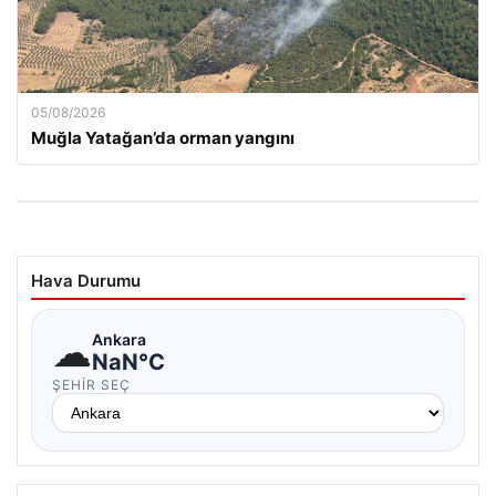
05/08/2026
Muğla Yatağan’da orman yangını
Hava Durumu
☁
Ankara
NaN°C
ŞEHIR SEÇ