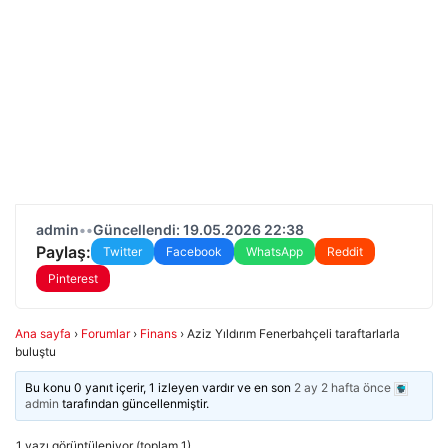
admin
•
•
Güncellendi: 19.05.2026 22:38
Paylaş:
Twitter
Facebook
WhatsApp
Reddit
Pinterest
Ana sayfa
›
Forumlar
›
Finans
›
Aziz Yıldırım Fenerbahçeli taraftarlarla
buluştu
Bu konu 0 yanıt içerir, 1 izleyen vardır ve en son
2 ay 2 hafta önce
admin
tarafından güncellenmiştir.
1 yazı görüntüleniyor (toplam 1)