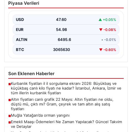
Piyasa Verileri
fiyatları ne oldu, düştü mü, çıktı mı?
Gram, çeyrek ve tam altın alış satış
fiyatları
USD
47.60
▲ +0.05%
EUR
54.98
▼ -0.08%
ALTIN
6495.6
• -0.01%
BTC
3065630
▼ -0.60%
Son Eklenen Haberler
Kurbanlık fiyatları il il sorgulama ekranı 2026: Büyükbaş ve
■
küçükbaş canlı kilo fiyatı ne kadar? İstanbul, Ankara, İzmir ve
tüm illerin kurbanlık fiyatları
Altın fiyatları canlı grafik 22 Mayıs: Altın fiyatları ne oldu,
■
düştü mü, çıktı mı? Gram, çeyrek ve tam altın alış satış
fiyatları
Muğla Yatağan’da orman yangını
■
Emekli Maaşı Ödemeleri Ne Zaman Yapılacak? Güncel Takvim
■
ve Detaylar