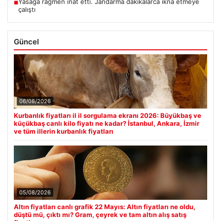
Yasağa rağmen inat etti. Jandarma dakikalarca ikna etmeye
■
çalıştı
Güncel
06/08/2026
Kurbanlık fiyatları il il sorgulama ekranı 2026: Büyükbaş ve
küçükbaş canlı kilo fiyatı ne kadar? İstanbul, Ankara, İzmir
ve tüm illerin kurbanlık fiyatları
05/08/2026
Altın fiyatları canlı grafik 22 Mayıs: Altın fiyatları ne oldu,
düştü mü, çıktı mı? Gram, çeyrek ve tam altın alış satış