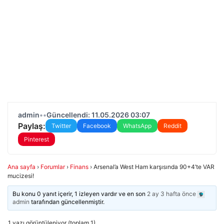
admin
•
•
Güncellendi: 11.05.2026 03:07
Paylaş:
Twitter
Facebook
WhatsApp
Reddit
Pinterest
Ana sayfa
›
Forumlar
›
Finans
›
Arsenal’a West Ham karşısında 90+4’te VAR
mucizesi!
Bu konu 0 yanıt içerir, 1 izleyen vardır ve en son
2 ay 3 hafta önce
admin
tarafından güncellenmiştir.
1 yazı görüntüleniyor (toplam 1)