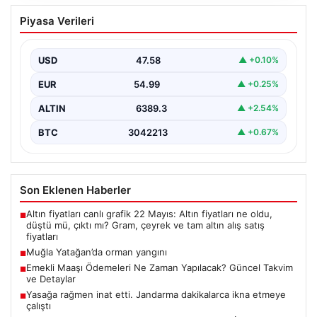
Muğla Yatağan’da orman yangını
Piyasa Verileri
USD
47.58
▲ +0.10%
EUR
54.99
▲ +0.25%
ALTIN
6389.3
▲ +2.54%
BTC
3042213
▲ +0.67%
Son Eklenen Haberler
Altın fiyatları canlı grafik 22 Mayıs: Altın fiyatları ne oldu,
■
düştü mü, çıktı mı? Gram, çeyrek ve tam altın alış satış
fiyatları
Muğla Yatağan’da orman yangını
■
Emekli Maaşı Ödemeleri Ne Zaman Yapılacak? Güncel Takvim
■
ve Detaylar
Yasağa rağmen inat etti. Jandarma dakikalarca ikna etmeye
■
çalıştı