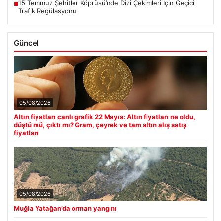
15 Temmuz Şehitler Köprüsü’nde Dizi Çekimleri İçin Geçici
■
Trafik Regülasyonu
Güncel
05/08/2026
Altın fiyatları canlı grafik 22 Mayıs: Altın fiyatları ne oldu,
düştü mü, çıktı mı? Gram, çeyrek ve tam altın alış satış
fiyatları
05/08/2026
Muğla Yatağan’da orman yangını