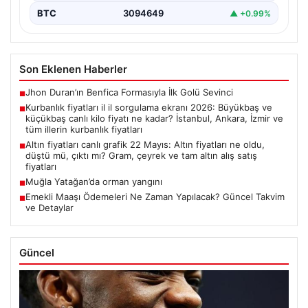
BTC
3094649
▲ +0.99%
Son Eklenen Haberler
Jhon Duran’ın Benfica Formasıyla İlk Golü Sevinci
■
Kurbanlık fiyatları il il sorgulama ekranı 2026: Büyükbaş ve
■
küçükbaş canlı kilo fiyatı ne kadar? İstanbul, Ankara, İzmir ve
tüm illerin kurbanlık fiyatları
Altın fiyatları canlı grafik 22 Mayıs: Altın fiyatları ne oldu,
■
düştü mü, çıktı mı? Gram, çeyrek ve tam altın alış satış
fiyatları
Muğla Yatağan’da orman yangını
■
Emekli Maaşı Ödemeleri Ne Zaman Yapılacak? Güncel Takvim
■
ve Detaylar
Güncel