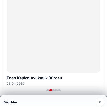
Enes Kaplan Avukatlık Bürosu
28/04/2026
×
Göz Atın
Web sitemizi nasıl kullandığınızı daha iyi anlayabilmek,