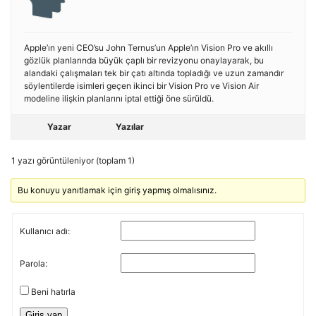
Apple’ın yeni CEO’su John Ternus’un Apple’ın Vision Pro ve akıllı
gözlük planlarında büyük çaplı bir revizyonu onaylayarak, bu
alandaki çalışmaları tek bir çatı altında topladığı ve uzun zamandır
söylentilerde isimleri geçen ikinci bir Vision Pro ve Vision Air
modeline ilişkin planlarını iptal ettiği öne sürüldü.
Yazar
Yazılar
1 yazı görüntüleniyor (toplam 1)
Bu konuyu yanıtlamak için giriş yapmış olmalısınız.
Kullanıcı adı:
Parola:
Beni hatırla
Giriş yap