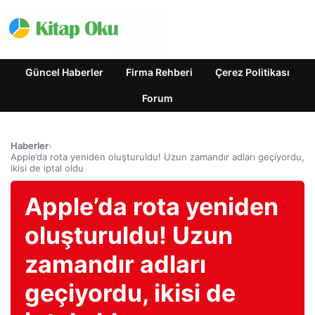
Güncel Haberler
Firma Rehberi
Çerez Politikası
Forum
Haberler
›
Apple’da rota yeniden oluşturuldu! Uzun zamandır adları geçiyordu,
ikisi de iptal oldu
Apple’da rota yeniden
oluşturuldu! Uzun
zamandır adları
geçiyordu, ikisi de