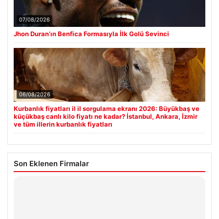
07/08/2026
Jhon Duran’ın Benfica Formasıyla İlk Golü Sevinci
06/08/2026
Kurbanlık fiyatları il il sorgulama ekranı 2026: Büyükbaş ve
küçükbaş canlı kilo fiyatı ne kadar? İstanbul, Ankara, İzmir
ve tüm illerin kurbanlık fiyatları
Son Eklenen Firmalar