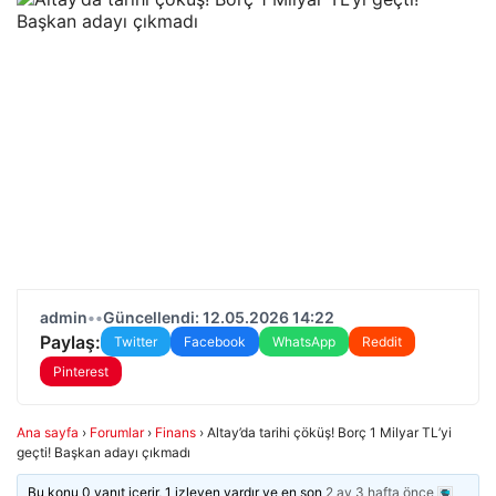
admin
•
•
Güncellendi: 12.05.2026 14:22
Paylaş:
Twitter
Facebook
WhatsApp
Reddit
Pinterest
Ana sayfa
›
Forumlar
›
Finans
›
Altay’da tarihi çöküş! Borç 1 Milyar TL’yi
geçti! Başkan adayı çıkmadı
Bu konu 0 yanıt içerir, 1 izleyen vardır ve en son
2 ay 3 hafta önce