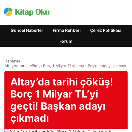
Güncel Haberler
Firma Rehberi
Çerez Politikası
Forum
Haberler
›
Altay’da tarihi çöküş! Borç 1 Milyar TL’yi geçti! Başkan adayı çıkmadı
Altay’da tarihi çöküş!
Borç 1 Milyar TL’yi
geçti! Başkan adayı
çıkmadı