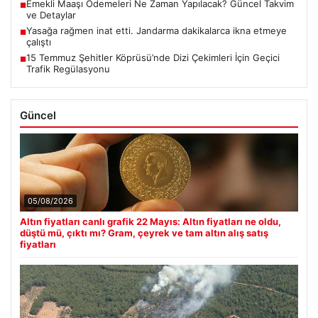
Emekli Maaşı Ödemeleri Ne Zaman Yapılacak? Güncel Takvim
■
ve Detaylar
Yasağa rağmen inat etti. Jandarma dakikalarca ikna etmeye
■
çalıştı
15 Temmuz Şehitler Köprüsü’nde Dizi Çekimleri İçin Geçici
■
Trafik Regülasyonu
Güncel
05/08/2026
Altın fiyatları canlı grafik 22 Mayıs: Altın fiyatları ne oldu,
düştü mü, çıktı mı? Gram, çeyrek ve tam altın alış satış
fiyatları