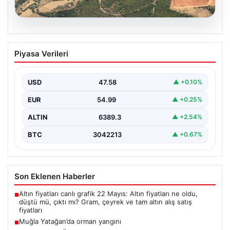
05.08.2026
Muğla Yatağan’da orman yangını
Piyasa Verileri
USD
47.58
▲ +0.10%
EUR
54.99
▲ +0.25%
ALTIN
6389.3
▲ +2.54%
BTC
3042213
▲ +0.67%
Son Eklenen Haberler
Altın fiyatları canlı grafik 22 Mayıs: Altın fiyatları ne oldu,
■
düştü mü, çıktı mı? Gram, çeyrek ve tam altın alış satış
fiyatları
Muğla Yatağan’da orman yangını
■