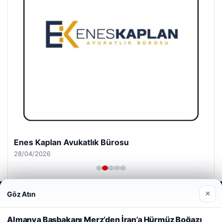
Enes Kaplan Avukatlık Bürosu
28/04/2026
×
Göz Atın
Web sitemizi nasıl kullandığınızı daha iyi anlayabilmek,
deneyiminizi kişiselleştirmek ve geliştirmek amacıyla çerezler
kullanıyoruz.
Çerez Politikamız
Almanya Başbakanı Merz’den İran’a Hürmüz Boğazı