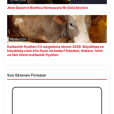
07/08/2026
Jhon Duran’ın Benfica Formasıyla İlk Golü Sevinci
06/08/2026
Kurbanlık fiyatları il il sorgulama ekranı 2026: Büyükbaş ve
küçükbaş canlı kilo fiyatı ne kadar? İstanbul, Ankara, İzmir
ve tüm illerin kurbanlık fiyatları
Son Eklenen Firmalar