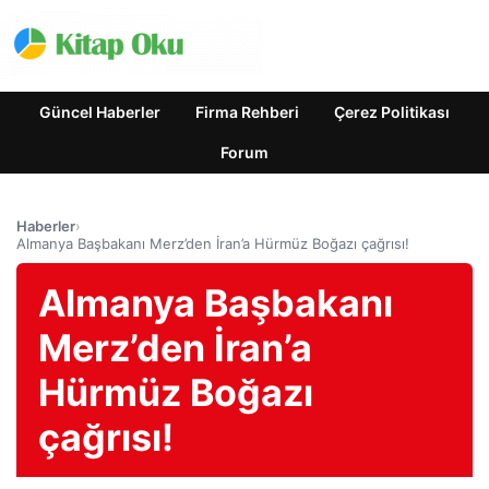
Güncel Haberler
Firma Rehberi
Çerez Politikası
Forum
Haberler
›
Almanya Başbakanı Merz’den İran’a Hürmüz Boğazı çağrısı!
Almanya Başbakanı
Merz’den İran’a
Hürmüz Boğazı
çağrısı!