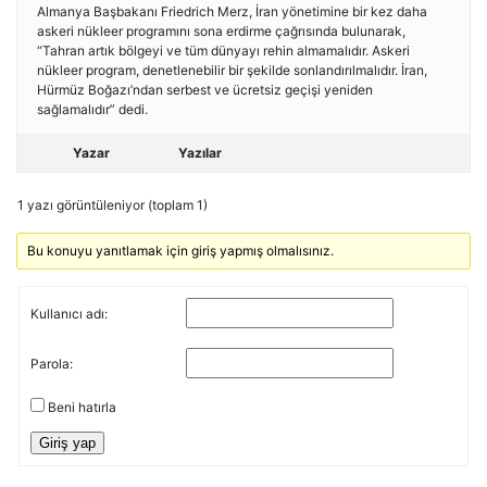
Almanya Başbakanı Friedrich Merz, İran yönetimine bir kez daha
askeri nükleer programını sona erdirme çağrısında bulunarak,
“Tahran artık bölgeyi ve tüm dünyayı rehin almamalıdır. Askeri
nükleer program, denetlenebilir bir şekilde sonlandırılmalıdır. İran,
Hürmüz Boğazı’ndan serbest ve ücretsiz geçişi yeniden
sağlamalıdır” dedi.
Yazar
Yazılar
1 yazı görüntüleniyor (toplam 1)
Bu konuyu yanıtlamak için giriş yapmış olmalısınız.
Kullanıcı adı:
Parola:
Beni hatırla
Giriş yap