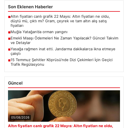
Son Eklenen Haberler
Altın fiyatları canlı grafik 22 Mayıs: Altın fiyatları ne oldu,
■
düştü mü, çıktı mı? Gram, çeyrek ve tam altın alış satış
fiyatları
Muğla Yatağan’da orman yangını
■
Emekli Maaşı Ödemeleri Ne Zaman Yapılacak? Güncel Takvim
■
ve Detaylar
Yasağa rağmen inat etti. Jandarma dakikalarca ikna etmeye
■
çalıştı
15 Temmuz Şehitler Köprüsü’nde Dizi Çekimleri İçin Geçici
■
Trafik Regülasyonu
Güncel
05/08/2026
Altın fiyatları canlı grafik 22 Mayıs: Altın fiyatları ne oldu,