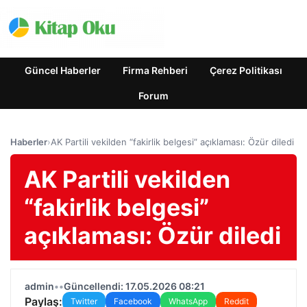
Güncel Haberler
Firma Rehberi
Çerez Politikası
Forum
Haberler
›
AK Partili vekilden “fakirlik belgesi” açıklaması: Özür diledi
AK Partili vekilden
“fakirlik belgesi”
açıklaması: Özür diledi
admin
•
•
Güncellendi: 17.05.2026 08:21
Paylaş:
Twitter
Facebook
WhatsApp
Reddit