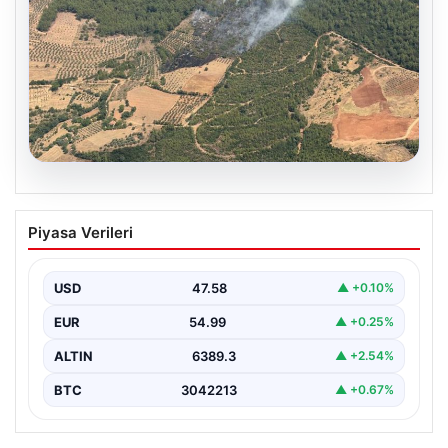
05.08.2026
Muğla Yatağan’da orman yangını
Piyasa Verileri
USD
47.58
▲ +0.10%
EUR
54.99
▲ +0.25%
ALTIN
6389.3
▲ +2.54%
BTC
3042213
▲ +0.67%