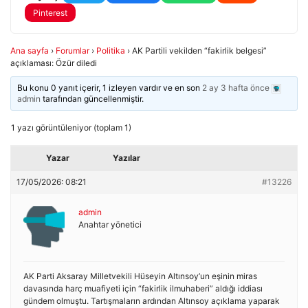
Pinterest
Ana sayfa
›
Forumlar
›
Politika
›
AK Partili vekilden “fakirlik belgesi”
açıklaması: Özür diledi
Bu konu 0 yanıt içerir, 1 izleyen vardır ve en son
2 ay 3 hafta önce
admin
tarafından güncellenmiştir.
1 yazı görüntüleniyor (toplam 1)
Yazar
Yazılar
17/05/2026: 08:21
#13226
admin
Anahtar yönetici
AK Parti Aksaray Milletvekili Hüseyin Altınsoy’un eşinin miras
davasında harç muafiyeti için “fakirlik ilmuhaberi” aldığı iddiası
gündem olmuştu. Tartışmaların ardından Altınsoy açıklama yaparak