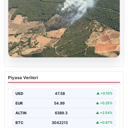
05.08.2026
Muğla Yatağan’da orman yangını
Piyasa Verileri
USD
47.58
▲ +0.10%
EUR
54.99
▲ +0.25%
ALTIN
6389.3
▲ +2.54%
BTC
3042213
▲ +0.67%