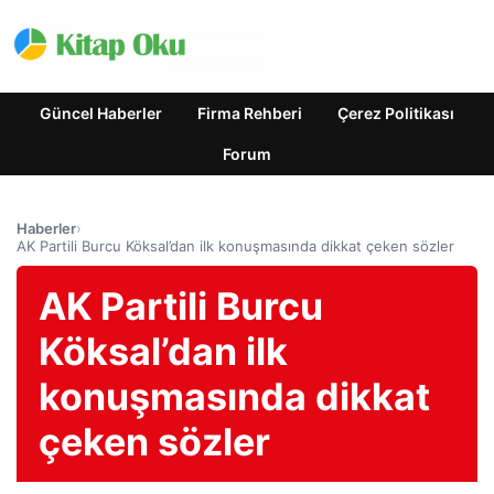
Güncel Haberler
Firma Rehberi
Çerez Politikası
Forum
Haberler
›
AK Partili Burcu Köksal’dan ilk konuşmasında dikkat çeken sözler
AK Partili Burcu
Köksal’dan ilk
konuşmasında dikkat
çeken sözler