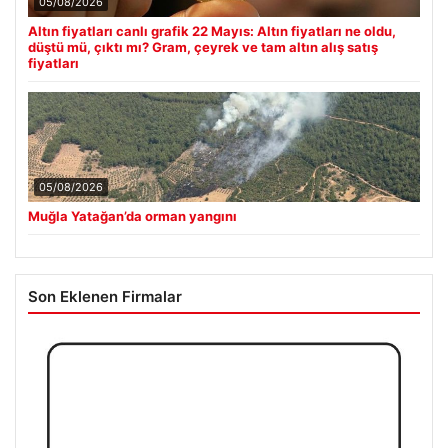
05/08/2026
Altın fiyatları canlı grafik 22 Mayıs: Altın fiyatları ne oldu,
düştü mü, çıktı mı? Gram, çeyrek ve tam altın alış satış
fiyatları
05/08/2026
Muğla Yatağan’da orman yangını
Son Eklenen Firmalar