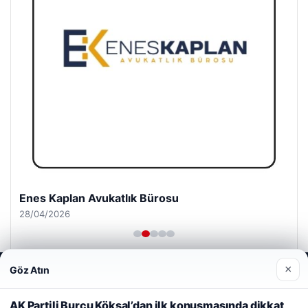
Enes Kaplan Avukatlık Bürosu
28/04/2026
×
Göz Atın
Web sitemizi nasıl kullandığınızı daha iyi anlayabilmek,
deneyiminizi kişiselleştirmek ve geliştirmek amacıyla çerezler
kullanıyoruz.
Çerez Politikamız
AK Partili Burcu Köksal’dan ilk konuşmasında dikkat