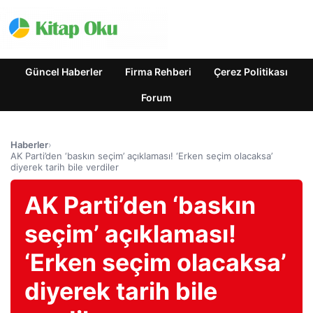
Güncel Haberler
Firma Rehberi
Çerez Politikası
Forum
Haberler
›
AK Parti’den ‘baskın seçim’ açıklaması! ‘Erken seçim olacaksa’
diyerek tarih bile verdiler
AK Parti’den ‘baskın
seçim’ açıklaması!
‘Erken seçim olacaksa’
diyerek tarih bile