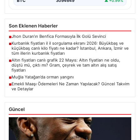
BTC
3094649
▲ +0.99%
Son Eklenen Haberler
Jhon Duran’ın Benfica Formasıyla İlk Golü Sevinci
■
Kurbanlık fiyatları il il sorgulama ekranı 2026: Büyükbaş ve
■
küçükbaş canlı kilo fiyatı ne kadar? İstanbul, Ankara, İzmir ve
tüm illerin kurbanlık fiyatları
Altın fiyatları canlı grafik 22 Mayıs: Altın fiyatları ne oldu,
■
düştü mü, çıktı mı? Gram, çeyrek ve tam altın alış satış
fiyatları
Muğla Yatağan’da orman yangını
■
Emekli Maaşı Ödemeleri Ne Zaman Yapılacak? Güncel Takvim
■
ve Detaylar
Güncel