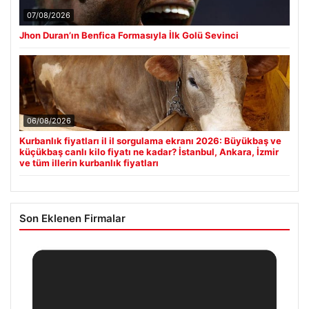
07/08/2026
Jhon Duran’ın Benfica Formasıyla İlk Golü Sevinci
06/08/2026
Kurbanlık fiyatları il il sorgulama ekranı 2026: Büyükbaş ve
küçükbaş canlı kilo fiyatı ne kadar? İstanbul, Ankara, İzmir
ve tüm illerin kurbanlık fiyatları
Son Eklenen Firmalar