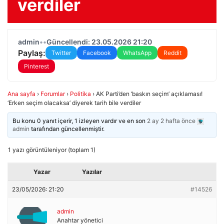
verdiler
admin
•
•
Güncellendi: 23.05.2026 21:20
Paylaş:
Twitter
Facebook
WhatsApp
Reddit
Pinterest
Ana sayfa
›
Forumlar
›
Politika
›
AK Parti’den ‘baskın seçim’ açıklaması!
‘Erken seçim olacaksa’ diyerek tarih bile verdiler
Bu konu 0 yanıt içerir, 1 izleyen vardır ve en son
2 ay 2 hafta önce
admin
tarafından güncellenmiştir.
1 yazı görüntüleniyor (toplam 1)
Yazar
Yazılar
23/05/2026: 21:20
#14526
admin
Anahtar yönetici