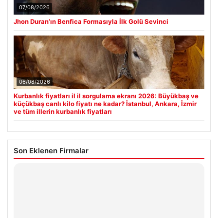
07/08/2026
Jhon Duran’ın Benfica Formasıyla İlk Golü Sevinci
06/08/2026
Kurbanlık fiyatları il il sorgulama ekranı 2026: Büyükbaş ve
küçükbaş canlı kilo fiyatı ne kadar? İstanbul, Ankara, İzmir
ve tüm illerin kurbanlık fiyatları
Son Eklenen Firmalar