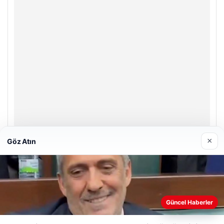
×
Göz Atın
Enes Kaplan Avukatlık Bürosu
28/04/2026
Web sitemizi nasıl kullandığınızı daha iyi anlayabilmek,
Güncel Haberler
deneyiminizi kişiselleştirmek ve geliştirmek amacıyla çerezler
kullanıyoruz.
Çerez Politikamız