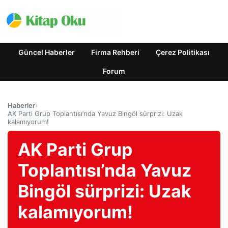
Güncel Haberler
Firma Rehberi
Çerez Politikası
Forum
Haberler
›
AK Parti Grup Toplantısı’nda Yavuz Bingöl sürprizi: Uzak
kalamıyorum!
AK Parti Grup
Toplantısı’nda Yavuz
Bingöl sürprizi: Uzak
kalamıyorum!