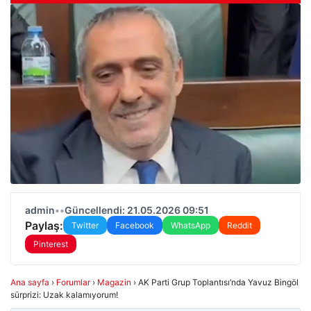
admin
•
•
Güncellendi: 21.05.2026 09:51
Paylaş:
Twitter
Facebook
WhatsApp
Reddit
Pinterest
Ana sayfa
›
Forumlar
›
Magazin
›
AK Parti Grup Toplantısı’nda Yavuz Bingöl
sürprizi: Uzak kalamıyorum!