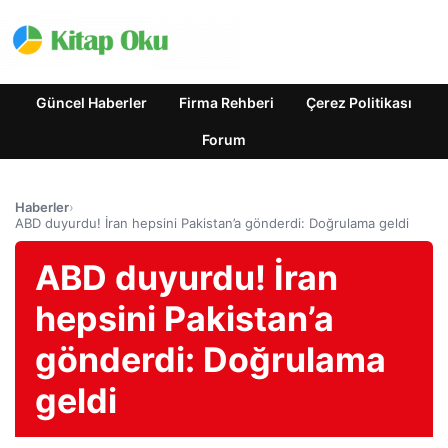
Güncel Haberler
Firma Rehberi
Çerez Politikası
Forum
Haberler
›
ABD duyurdu! İran hepsini Pakistan’a gönderdi: Doğrulama geldi
ABD duyurdu! İran
hepsini Pakistan’a
gönderdi: Doğrulama
geldi