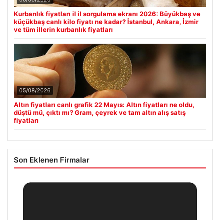
Kurbanlık fiyatları il il sorgulama ekranı 2026: Büyükbaş ve
küçükbaş canlı kilo fiyatı ne kadar? İstanbul, Ankara, İzmir
ve tüm illerin kurbanlık fiyatları
05/08/2026
Altın fiyatları canlı grafik 22 Mayıs: Altın fiyatları ne oldu,
düştü mü, çıktı mı? Gram, çeyrek ve tam altın alış satış
fiyatları
Son Eklenen Firmalar