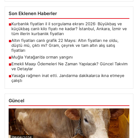
Son Eklenen Haberler
Kurbanlık fiyatları il il sorgulama ekranı 2026: Büyükbaş ve
■
küçükbaş canlı kilo fiyatı ne kadar? İstanbul, Ankara, İzmir ve
tüm illerin kurbanlık fiyatları
Altın fiyatları canlı grafik 22 Mayıs: Altın fiyatları ne oldu,
■
düştü mü, çıktı mı? Gram, çeyrek ve tam altın alış satış
fiyatları
Muğla Yatağan’da orman yangını
■
Emekli Maaşı Ödemeleri Ne Zaman Yapılacak? Güncel Takvim
■
ve Detaylar
Yasağa rağmen inat etti. Jandarma dakikalarca ikna etmeye
■
çalıştı
Güncel
06/08/2026