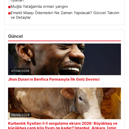
fiyatları
Muğla Yatağan’da orman yangını
■
Emekli Maaşı Ödemeleri Ne Zaman Yapılacak? Güncel Takvim
■
ve Detaylar
Güncel
07/08/2026
Jhon Duran’ın Benfica Formasıyla İlk Golü Sevinci
06/08/2026
Kurbanlık fiyatları il il sorgulama ekranı 2026: Büyükbaş ve
küçükbaş canlı kilo fiyatı ne kadar? İstanbul, Ankara, İzmir