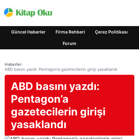
Güncel Haberler
Firma Rehberi
Çerez Politikası
Forum
Haberler
›
ABD basını yazdı: Pentagon’a gazetecilerin girişi yasaklandı
ABD basını yazdı:
Pentagon’a
gazetecilerin girişi
yasaklandı