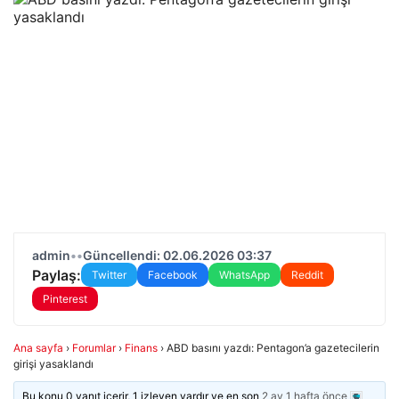
admin
•
•
Güncellendi: 02.06.2026 03:37
Paylaş:
Twitter
Facebook
WhatsApp
Reddit
Pinterest
Ana sayfa
›
Forumlar
›
Finans
›
ABD basını yazdı: Pentagon’a gazetecilerin
girişi yasaklandı
Bu konu 0 yanıt içerir, 1 izleyen vardır ve en son
2 ay 1 hafta önce