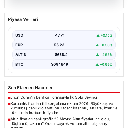
06.08.2026
Kurbanlık fiyatları il il sorgulama ekranı
Piyasa Verileri
2026: Büyükbaş ve küçükbaş canlı kilo
fiyatı ne kadar? İstanbul, Ankara, İzmir
ve tüm illerin kurbanlık fiyatları
USD
47.71
▲ +0.15%
EUR
55.23
▲ +0.30%
ALTIN
6658.4
▲ +2.55%
BTC
3094649
▲ +0.99%
Son Eklenen Haberler
Jhon Duran’ın Benfica Formasıyla İlk Golü Sevinci
■
Kurbanlık fiyatları il il sorgulama ekranı 2026: Büyükbaş ve
■
küçükbaş canlı kilo fiyatı ne kadar? İstanbul, Ankara, İzmir ve
tüm illerin kurbanlık fiyatları
Altın fiyatları canlı grafik 22 Mayıs: Altın fiyatları ne oldu,
■
düştü mü, çıktı mı? Gram, çeyrek ve tam altın alış satış