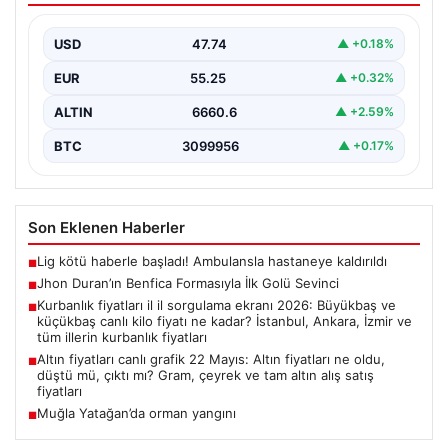
Genç yetenek Jhon Duran, Benfica formasını giydiği ilk
maçında adeta parladı ve taraftarların kalbini…
USD
47.74
▲ +0.18%
EUR
55.25
▲ +0.32%
ALTIN
6660.6
▲ +2.59%
BTC
3099956
▲ +0.17%
Son Eklenen Haberler
Lig kötü haberle başladı! Ambulansla hastaneye kaldırıldı
■
Jhon Duran’ın Benfica Formasıyla İlk Golü Sevinci
■
Kurbanlık fiyatları il il sorgulama ekranı 2026: Büyükbaş ve
■
küçükbaş canlı kilo fiyatı ne kadar? İstanbul, Ankara, İzmir ve
tüm illerin kurbanlık fiyatları
Altın fiyatları canlı grafik 22 Mayıs: Altın fiyatları ne oldu,
■
düştü mü, çıktı mı? Gram, çeyrek ve tam altın alış satış
fiyatları
Muğla Yatağan’da orman yangını
■