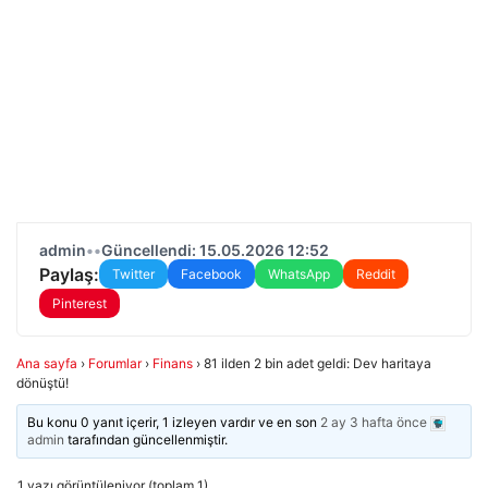
admin
•
•
Güncellendi: 15.05.2026 12:52
Paylaş:
Twitter
Facebook
WhatsApp
Reddit
Pinterest
Ana sayfa
›
Forumlar
›
Finans
›
81 ilden 2 bin adet geldi: Dev haritaya
dönüştü!
Bu konu 0 yanıt içerir, 1 izleyen vardır ve en son
2 ay 3 hafta önce
admin
tarafından güncellenmiştir.
1 yazı görüntüleniyor (toplam 1)