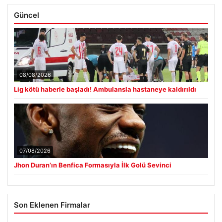
Güncel
08/08/2026
Lig kötü haberle başladı! Ambulansla hastaneye kaldırıldı
07/08/2026
Jhon Duran’ın Benfica Formasıyla İlk Golü Sevinci
Son Eklenen Firmalar