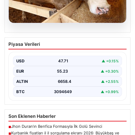
06.08.2026
Kurbanlık fiyatları il il sorgulama ekranı
Piyasa Verileri
2026: Büyükbaş ve küçükbaş canlı kilo
fiyatı ne kadar? İstanbul, Ankara, İzmir
ve tüm illerin kurbanlık fiyatları
USD
47.71
▲ +0.15%
EUR
55.23
▲ +0.30%
ALTIN
6658.4
▲ +2.55%
BTC
3094649
▲ +0.99%
Son Eklenen Haberler
Jhon Duran’ın Benfica Formasıyla İlk Golü Sevinci
■
Kurbanlık fiyatları il il sorgulama ekranı 2026: Büyükbaş ve
■