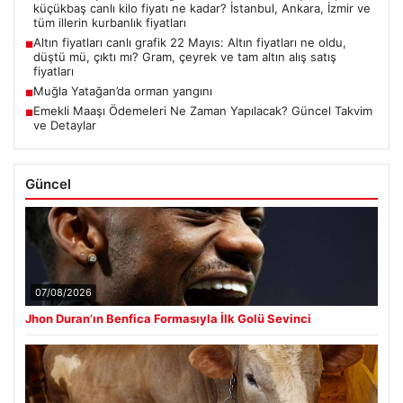
küçükbaş canlı kilo fiyatı ne kadar? İstanbul, Ankara, İzmir ve
tüm illerin kurbanlık fiyatları
Altın fiyatları canlı grafik 22 Mayıs: Altın fiyatları ne oldu,
■
düştü mü, çıktı mı? Gram, çeyrek ve tam altın alış satış
fiyatları
Muğla Yatağan’da orman yangını
■
Emekli Maaşı Ödemeleri Ne Zaman Yapılacak? Güncel Takvim
■
ve Detaylar
Güncel
07/08/2026
Jhon Duran’ın Benfica Formasıyla İlk Golü Sevinci