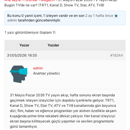
Bugün TV’de ne var? (TRT1, Kanal D, Show TV, Star, ATV, TV8)
Bu konu 0 yanıt içerir, 1 izleyen vardır ve en son
2 ay 1 hafta önce
admin
tarafından güncellenmiştir.
1 yazı görüntüleniyor (toplam 1)
Yazar
Yazılar
31/05/2026: 16:35
#16244
admin
Anahtar yönetici
31 Mayıs Pazar 2026 TV yayın akışı, hafta sonunu ekran başında
geçirmek isteyen izleyiciler için dopdolu içeriklerle geliyor. TRT1,
Kanal D, Show TV, Star TV, ATV ve TV8 kanallarında gün boyunca
dizi, film, haber ve eğlence programları yer alırken özellikle akşam
kuşağında prime time rekabeti dikkat çekiyor. Her kanal izleyiciyi
ekran başına kilitleyecek güçlü yapımlar ve sevilen programlarla
günü tamamlıyor.