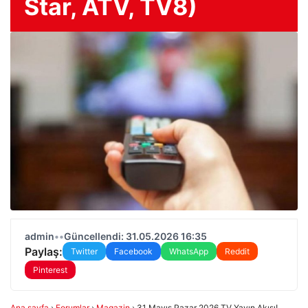
Star, ATV, TV8)
admin
•
•
Güncellendi: 31.05.2026 16:35
Paylaş:
Twitter
Facebook
WhatsApp
Reddit
Pinterest
Ana sayfa
›
Forumlar
›
Magazin
›
31 Mayıs Pazar 2026 TV Yayın Akışı!