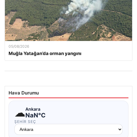
05/08/2026
Muğla Yatağan’da orman yangını
Hava Durumu
☁
Ankara
NaN°C
ŞEHIR SEÇ