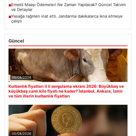
Emekli Maaşı Ödemeleri Ne Zaman Yapılacak? Güncel Takvim
■
ve Detaylar
Yasağa rağmen inat etti. Jandarma dakikalarca ikna etmeye
■
çalıştı
Güncel
06/08/2026
Kurbanlık fiyatları il il sorgulama ekranı 2026: Büyükbaş ve
küçükbaş canlı kilo fiyatı ne kadar? İstanbul, Ankara, İzmir
ve tüm illerin kurbanlık fiyatları
05/08/2026