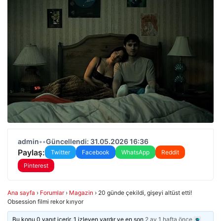
admin
•
•
Güncellendi: 31.05.2026 16:36
Paylaş:
Twitter
Facebook
WhatsApp
Reddit
Pinterest
Ana sayfa
›
Forumlar
›
Magazin
›
20 günde çekildi, gişeyi altüst etti!
Obsession filmi rekor kırıyor
Bu konu 0 yanıt içerir, 1 izleyen vardır ve en son
2 ay 1 hafta önce