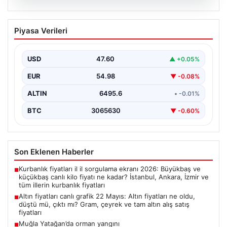
05.08.2026
Altın fiyatları canlı grafik 22 Mayıs: Altın
Piyasa Verileri
fiyatları ne oldu, düştü mü, çıktı mı?
Gram, çeyrek ve tam altın alış satış
fiyatları
USD
47.60
▲ +0.05%
EUR
54.98
▼ -0.08%
ALTIN
6495.6
• -0.01%
BTC
3065630
▼ -0.60%
Son Eklenen Haberler
Kurbanlık fiyatları il il sorgulama ekranı 2026: Büyükbaş ve
■
küçükbaş canlı kilo fiyatı ne kadar? İstanbul, Ankara, İzmir ve
tüm illerin kurbanlık fiyatları
Altın fiyatları canlı grafik 22 Mayıs: Altın fiyatları ne oldu,
■
düştü mü, çıktı mı? Gram, çeyrek ve tam altın alış satış
fiyatları
Muğla Yatağan’da orman yangını
■