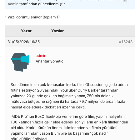
admin
tarafından güncellenmiştir.
1 yazı görüntüleniyor (toplam 1)
Yazar
Yazılar
31/05/2026: 16:35
#16248
admin
Anahtar yönetici
Son dönemin en çok konuşulan korku filmi Obsession, gişede adeta
fırtına estiriyor. 26 yaşındaki YouTuber Curry Barker tarafından
yalnızca 20 günde çekilen bağımsız yapım, 750 bin dolarlık
mütevazı bütçesine rağmen iki haftada 79,7 milyon dolardan fazla
hasılat elde ederek dikkatleri üzerine çekti.
IMDb Pro’nun BoxOfficeMojo verilerine göre film, yapım maliyetinin
100 katından fazla gelir elde ederek son yılların en kârlı filmlerinden
biri oldu. Korku türünün önemli isimlerinden ve filmin yürütücü
yapımcılarından Jason Blum bile bu başarının “çok nadir
görüldüğünü” söyledi.