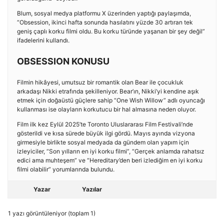
Blum, sosyal medya platformu X üzerinden yaptığı paylaşımda,
“Obsession, ikinci hafta sonunda hasılatını yüzde 30 artıran tek
geniş çaplı korku filmi oldu. Bu korku türünde yaşanan bir şey değil”
ifadelerini kullandı.
OBSESSION KONUSU
Filmin hikâyesi, umutsuz bir romantik olan Bear ile çocukluk
arkadaşı Nikki etrafında şekilleniyor. Bear’ın, Nikki’yi kendine aşık
etmek için doğaüstü güçlere sahip “One Wish Willow” adlı oyuncağı
kullanması ise olayların korkutucu bir hal almasına neden oluyor.
Film ilk kez Eylül 2025’te Toronto Uluslararası Film Festivali’nde
gösterildi ve kısa sürede büyük ilgi gördü. Mayıs ayında vizyona
girmesiyle birlikte sosyal medyada da gündem olan yapım için
izleyiciler, “Son yılların en iyi korku filmi”, “Gerçek anlamda rahatsız
edici ama muhteşem” ve “Hereditary’den beri izlediğim en iyi korku
filmi olabilir” yorumlarında bulundu.
Yazar
Yazılar
1 yazı görüntüleniyor (toplam 1)