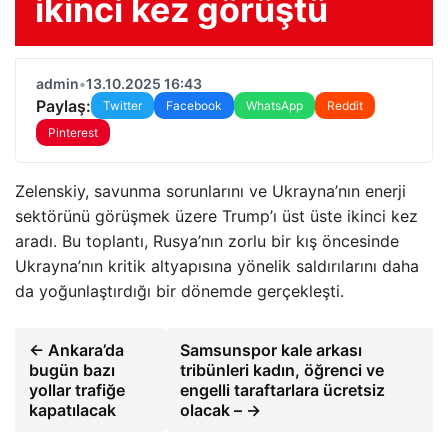
ikinci kez görüştü
admin
•
13.10.2025 16:43
Paylaş:
Twitter
Facebook
WhatsApp
Reddit
Pinterest
Zelenskiy, savunma sorunlarını ve Ukrayna’nın enerji
sektörünü görüşmek üzere Trump’ı üst üste ikinci kez
aradı. Bu toplantı, Rusya’nın zorlu bir kış öncesinde
Ukrayna’nın kritik altyapısına yönelik saldırılarını daha
da yoğunlaştırdığı bir dönemde gerçekleşti.
← Ankara’da
Samsunspor kale arkası
bugün bazı
tribünleri kadın, öğrenci ve
yollar trafiğe
engelli taraftarlara ücretsiz
kapatılacak
olacak – →