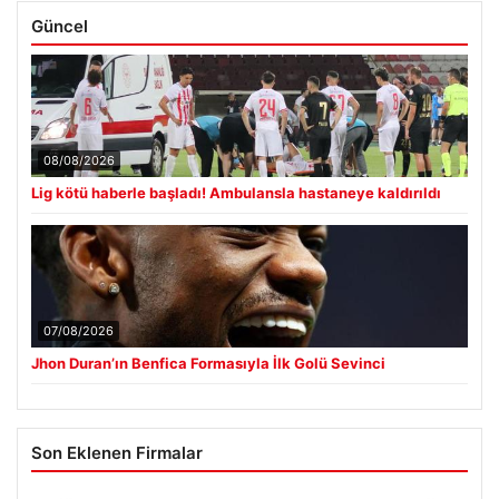
Güncel
08/08/2026
Lig kötü haberle başladı! Ambulansla hastaneye kaldırıldı
07/08/2026
Jhon Duran’ın Benfica Formasıyla İlk Golü Sevinci
Son Eklenen Firmalar