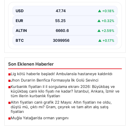
Genç yetenek Jhon Duran, Benfica formasını giydiği ilk
maçında adeta parladı ve taraftarların kalbini…
USD
47.74
▲ +0.18%
EUR
55.25
▲ +0.32%
ALTIN
6660.6
▲ +2.59%
BTC
3099956
▲ +0.17%
Son Eklenen Haberler
Lig kötü haberle başladı! Ambulansla hastaneye kaldırıldı
■
Jhon Duran’ın Benfica Formasıyla İlk Golü Sevinci
■
Kurbanlık fiyatları il il sorgulama ekranı 2026: Büyükbaş ve
■
küçükbaş canlı kilo fiyatı ne kadar? İstanbul, Ankara, İzmir ve
tüm illerin kurbanlık fiyatları
Altın fiyatları canlı grafik 22 Mayıs: Altın fiyatları ne oldu,
■
düştü mü, çıktı mı? Gram, çeyrek ve tam altın alış satış
fiyatları
Muğla Yatağan’da orman yangını
■