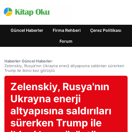
Güncel Haberler
Firma Rehberi
Çerez Politikası
Forum
Haberler
›
Güncel Haberler
›
Zelenskiy, Rusya'nın Ukrayna enerji altyapısına saldırıları sürerken
Trump ile ikinci kez görüştü
Zelenskiy, Rusya'nın
Ukrayna enerji
altyapısına saldırıları
sürerken Trump ile