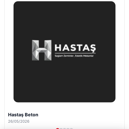
Enes Kaplan Avukatlık Bürosu
28/04/2026