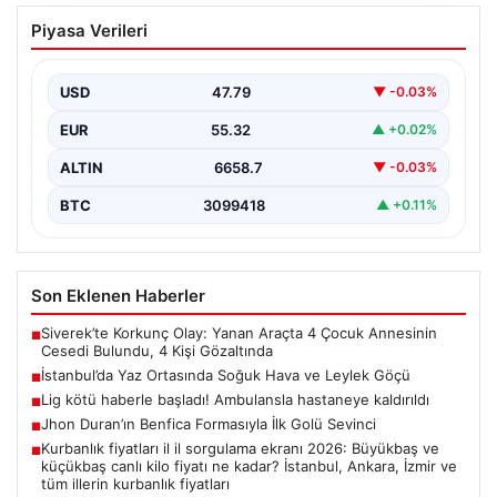
İstanbul’da Yaz Ortasında Soğuk Hava
Piyasa Verileri
ve Leylek Göçü
İstanbul, yaz mevsiminin tam ortasında alışılmadık bir
hava durumuyla karşı karşıya kaldı. Genellikle sıcak…
USD
47.79
▼ -0.03%
EUR
55.32
▲ +0.02%
ALTIN
6658.7
▼ -0.03%
BTC
3099418
▲ +0.11%
Son Eklenen Haberler
Siverek’te Korkunç Olay: Yanan Araçta 4 Çocuk Annesinin
■
Cesedi Bulundu, 4 Kişi Gözaltında
İstanbul’da Yaz Ortasında Soğuk Hava ve Leylek Göçü
■
Lig kötü haberle başladı! Ambulansla hastaneye kaldırıldı
■
Jhon Duran’ın Benfica Formasıyla İlk Golü Sevinci
■
Kurbanlık fiyatları il il sorgulama ekranı 2026: Büyükbaş ve
■
küçükbaş canlı kilo fiyatı ne kadar? İstanbul, Ankara, İzmir ve
tüm illerin kurbanlık fiyatları