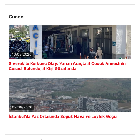
Güncel
10/08/2026
Siverek’te Korkunç Olay: Yanan Araçta 4 Çocuk Annesinin
Cesedi Bulundu, 4 Kişi Gözaltında
09/08/2026
İstanbul’da Yaz Ortasında Soğuk Hava ve Leylek Göçü