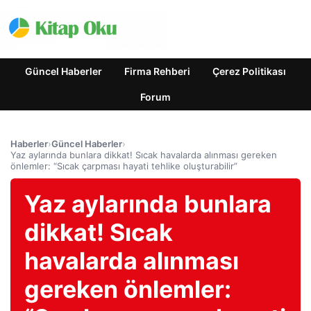
Güncel Haberler
Firma Rehberi
Çerez Politikası
Forum
Haberler
›
Güncel Haberler
›
Yaz aylarında bunlara dikkat! Sıcak havalarda alınması gereken
önlemler: “Sıcak çarpması hayati tehlike oluşturabilir”
Yaz aylarında bunlara
dikkat! Sıcak
havalarda alınması
gereken önlemler: