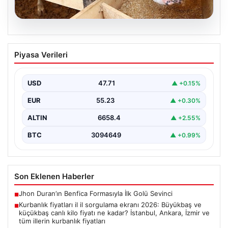
06.08.2026
Kurbanlık fiyatları il il sorgulama ekranı
Piyasa Verileri
2026: Büyükbaş ve küçükbaş canlı kilo
fiyatı ne kadar? İstanbul, Ankara, İzmir
ve tüm illerin kurbanlık fiyatları
USD
47.71
▲ +0.15%
EUR
55.23
▲ +0.30%
ALTIN
6658.4
▲ +2.55%
BTC
3094649
▲ +0.99%
Son Eklenen Haberler
Jhon Duran’ın Benfica Formasıyla İlk Golü Sevinci
■
Kurbanlık fiyatları il il sorgulama ekranı 2026: Büyükbaş ve
■
küçükbaş canlı kilo fiyatı ne kadar? İstanbul, Ankara, İzmir ve
tüm illerin kurbanlık fiyatları