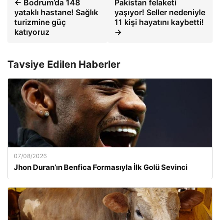
← Bodrum’da 148
Pakistan felaketi
yataklı hastane! Sağlık
yaşıyor! Seller nedeniyle
turizmine güç
11 kişi hayatını kaybetti!
katıyoruz
→
Tavsiye Edilen Haberler
07/08/2026
Jhon Duran’ın Benfica Formasıyla İlk Golü Sevinci