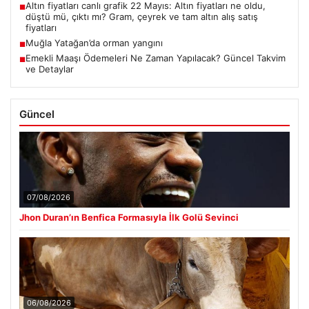
Altın fiyatları canlı grafik 22 Mayıs: Altın fiyatları ne oldu,
■
düştü mü, çıktı mı? Gram, çeyrek ve tam altın alış satış
fiyatları
Muğla Yatağan’da orman yangını
■
Emekli Maaşı Ödemeleri Ne Zaman Yapılacak? Güncel Takvim
■
ve Detaylar
Güncel
07/08/2026
Jhon Duran’ın Benfica Formasıyla İlk Golü Sevinci
06/08/2026