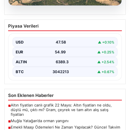
05.08.2026
Muğla Yatağan’da orman yangını
Piyasa Verileri
USD
47.58
▲ +0.10%
EUR
54.99
▲ +0.25%
ALTIN
6389.3
▲ +2.54%
BTC
3042213
▲ +0.67%
Son Eklenen Haberler
Altın fiyatları canlı grafik 22 Mayıs: Altın fiyatları ne oldu,
■
düştü mü, çıktı mı? Gram, çeyrek ve tam altın alış satış
fiyatları
Muğla Yatağan’da orman yangını
■
Emekli Maaşı Ödemeleri Ne Zaman Yapılacak? Güncel Takvim
■