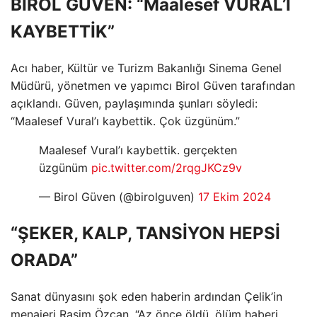
BİROL GÜVEN: “Maalesef VURAL’I
KAYBETTİK”
Acı haber, Kültür ve Turizm Bakanlığı Sinema Genel
Müdürü, yönetmen ve yapımcı Birol Güven tarafından
açıklandı. Güven, paylaşımında şunları söyledi:
“Maalesef Vural’ı kaybettik. Çok üzgünüm.”
Maalesef Vural’ı kaybettik. gerçekten
üzgünüm
pic.twitter.com/2rqgJKCz9v
— Birol Güven (@birolguven)
17 Ekim 2024
“ŞEKER, KALP, TANSİYON HEPSİ
ORADA”
Sanat dünyasını şok eden haberin ardından Çelik’in
menajeri Rasim Özcan, “Az önce öldü, ölüm haberi