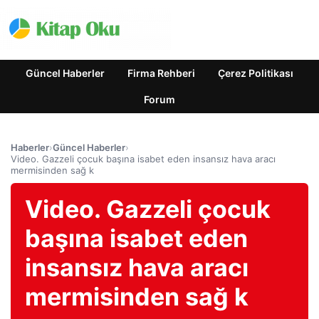
Güncel Haberler
Firma Rehberi
Çerez Politikası
Forum
Haberler
›
Güncel Haberler
›
Video. Gazzeli çocuk başına isabet eden insansız hava aracı
mermisinden sağ k
Video. Gazzeli çocuk
başına isabet eden
insansız hava aracı
mermisinden sağ k