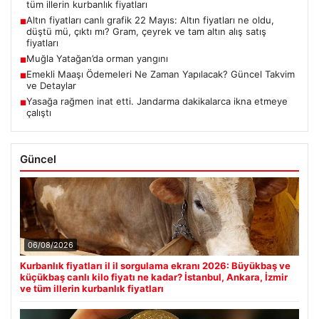
tüm illerin kurbanlık fiyatları
Altın fiyatları canlı grafik 22 Mayıs: Altın fiyatları ne oldu,
■
düştü mü, çıktı mı? Gram, çeyrek ve tam altın alış satış
fiyatları
Muğla Yatağan’da orman yangını
■
Emekli Maaşı Ödemeleri Ne Zaman Yapılacak? Güncel Takvim
■
ve Detaylar
Yasağa rağmen inat etti. Jandarma dakikalarca ikna etmeye
■
çalıştı
Güncel
06/08/2026
Kurbanlık fiyatları il il sorgulama ekranı 2026: Büyükbaş ve
küçükbaş canlı kilo fiyatı ne kadar? İstanbul, Ankara, İzmir
ve tüm illerin kurbanlık fiyatları