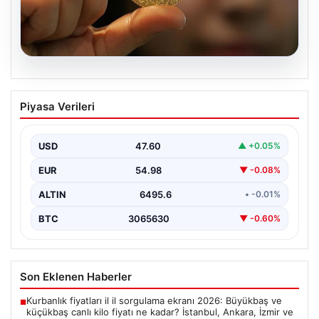
05.08.2026
Altın fiyatları canlı grafik 22 Mayıs: Altın
Piyasa Verileri
fiyatları ne oldu, düştü mü, çıktı mı?
Gram, çeyrek ve tam altın alış satış
fiyatları
USD
47.60
▲ +0.05%
EUR
54.98
▼ -0.08%
ALTIN
6495.6
• -0.01%
BTC
3065630
▼ -0.60%
Son Eklenen Haberler
Kurbanlık fiyatları il il sorgulama ekranı 2026: Büyükbaş ve
■
küçükbaş canlı kilo fiyatı ne kadar? İstanbul, Ankara, İzmir ve