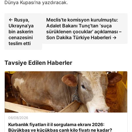
Dünya Kupası’na yazdıracak.
← Rusya,
Meclis’te komisyon kurulmuştu:
Ukrayna’ya
Adalet Bakanı Tunç’tan ‘suça
bin askerin
sürüklenen çocuklar’ açıklaması –
cenazesini
Son Dakika Türkiye Haberleri →
teslim etti
Tavsiye Edilen Haberler
06/08/2026
Kurbanlık fiyatları il il sorgulama ekranı 2026:
Büyükbaş ve küçükbaş canlı kilo fiyatı ne kadar?