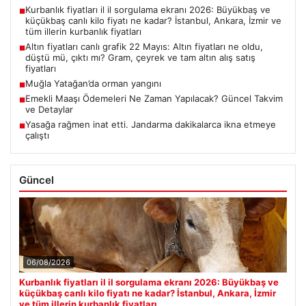
Kurbanlık fiyatları il il sorgulama ekranı 2026: Büyükbaş ve
■
küçükbaş canlı kilo fiyatı ne kadar? İstanbul, Ankara, İzmir ve
tüm illerin kurbanlık fiyatları
Altın fiyatları canlı grafik 22 Mayıs: Altın fiyatları ne oldu,
■
düştü mü, çıktı mı? Gram, çeyrek ve tam altın alış satış
fiyatları
Muğla Yatağan’da orman yangını
■
Emekli Maaşı Ödemeleri Ne Zaman Yapılacak? Güncel Takvim
■
ve Detaylar
Yasağa rağmen inat etti. Jandarma dakikalarca ikna etmeye
■
çalıştı
Güncel
06/08/2026
Kurbanlık fiyatları il il sorgulama ekranı 2026: Büyükbaş ve
küçükbaş canlı kilo fiyatı ne kadar? İstanbul, Ankara, İzmir
ve tüm illerin kurbanlık fiyatları