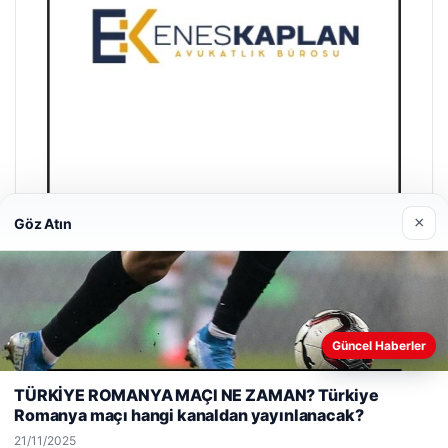
×
Göz Atın
Enes Kaplan Avukatlık Bürosu
28/04/2026
Güncel Haberler
Web sitemizi nasıl kullandığınızı daha iyi anlayabilmek,
deneyiminizi kişiselleştirmek ve geliştirmek amacıyla çerezler
TÜRKİYE ROMANYA MAÇI NE ZAMAN? Türkiye
kullanıyoruz.
Çerez Politikamız
Romanya maçı hangi kanaldan yayınlanacak?
Reddet
Kabul Et
© 2026 Kitap Oku – Güncel Haberler
21/11/2025