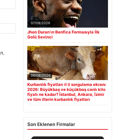
07/08/2026
Jhon Duran’ın Benfica Formasıyla İlk
Golü Sevinci
n.
06/08/2026
Kurbanlık fiyatları il il sorgulama ekranı
2026: Büyükbaş ve küçükbaş canlı kilo
fiyatı ne kadar? İstanbul, Ankara, İzmir
ve tüm illerin kurbanlık fiyatları
Son Eklenen Firmalar