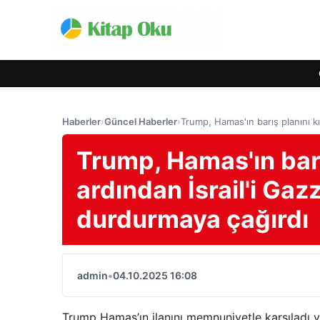
Haberler
›
Güncel Haberler
›
Trump, Hamas'ın barış planını k
Trump, Hamas'ın barı
ardından İsrail'i Ga
durdurmaya çağırdı
admin
•
04.10.2025 16:08
Trump Hamas’ın ilanını memnuniyetle karşıladı ve