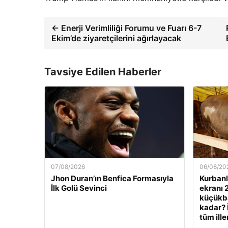
← Enerji Verimliliği Forumu ve Fuarı 6-7
Ekim’de ziyaretçilerini ağırlayacak
Tavsiye Edilen Haberler
07/08/2026
06/08/20
Jhon Duran’ın Benfica Formasıyla
Kurbanlı
İlk Golü Sevinci
ekranı 
küçükbaş
kadar? 
tüm ille