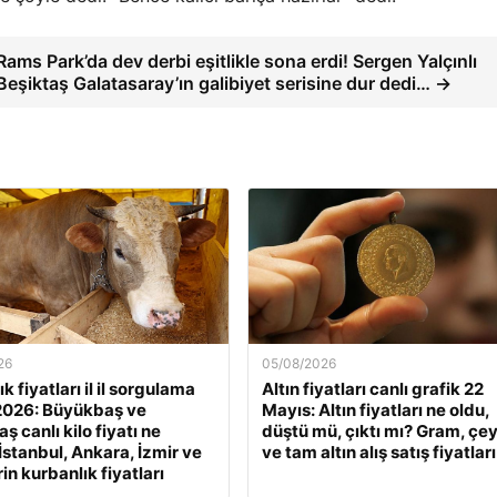
Rams Park’da dev derbi eşitlikle sona erdi! Sergen Yalçınlı
Beşiktaş Galatasaray’ın galibiyet serisine dur dedi… →
26
05/08/2026
k fiyatları il il sorgulama
Altın fiyatları canlı grafik 22
2026: Büyükbaş ve
Mayıs: Altın fiyatları ne oldu,
 canlı kilo fiyatı ne
düştü mü, çıktı mı? Gram, çe
İstanbul, Ankara, İzmir ve
ve tam altın alış satış fiyatları
rin kurbanlık fiyatları