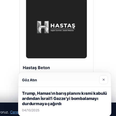
Hastaş Beton
26/05/2026
×
Göz Atın
Trump, Hamas'ın barış planını kısmi kabulü
ardından İsrail'i Gazze'yi bombalamayı
durdurmaya çağırdı
04/10/2025
ıyoruz.
Çerez Politikamız
Reddet
Kabul Et