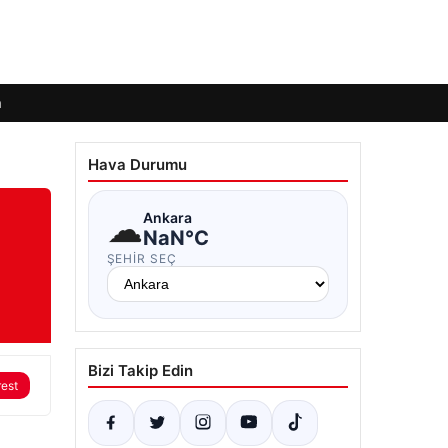
m
Hava Durumu
☁
Ankara
NaN°C
ŞEHIR SEÇ
Bizi Takip Edin
rest