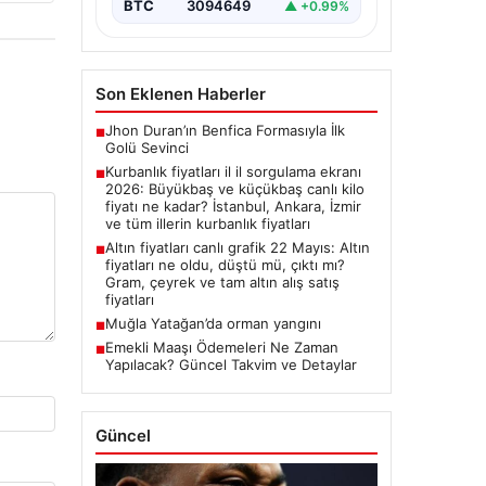
BTC
3094649
▲ +0.99%
Son Eklenen Haberler
Jhon Duran’ın Benfica Formasıyla İlk
■
Golü Sevinci
Kurbanlık fiyatları il il sorgulama ekranı
■
2026: Büyükbaş ve küçükbaş canlı kilo
fiyatı ne kadar? İstanbul, Ankara, İzmir
ve tüm illerin kurbanlık fiyatları
Altın fiyatları canlı grafik 22 Mayıs: Altın
■
fiyatları ne oldu, düştü mü, çıktı mı?
Gram, çeyrek ve tam altın alış satış
fiyatları
Muğla Yatağan’da orman yangını
■
Emekli Maaşı Ödemeleri Ne Zaman
■
Yapılacak? Güncel Takvim ve Detaylar
Güncel