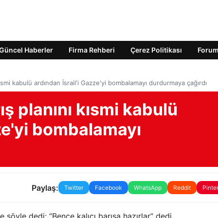
Güncel Haberler
Firma Rehberi
Çerez Politikası
Foru
ısmi kabulü ardından İsrail'i Gazze'yi bombalamayı durdurmaya çağırdı
ş planını kısmi kabulü
zze'yi bombalamayı
Paylaş:
Twitter
Facebook
WhatsApp
Reddit
Pinte
 şöyle dedi: “Bence kalıcı barışa hazırlar” dedi.