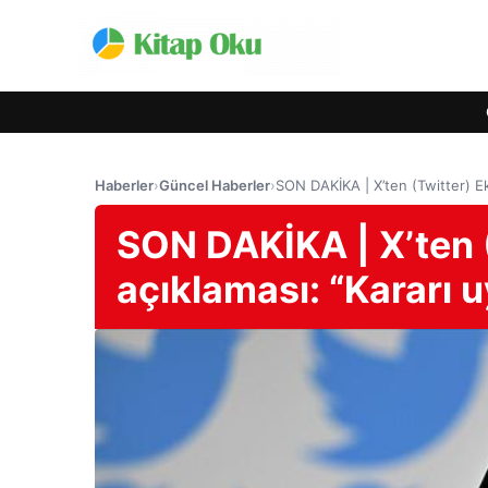
Haberler
›
Güncel Haberler
›
SON DAKİKA | X’ten (Twitter) E
SON DAKİKA | X’ten 
açıklaması: “Kararı 