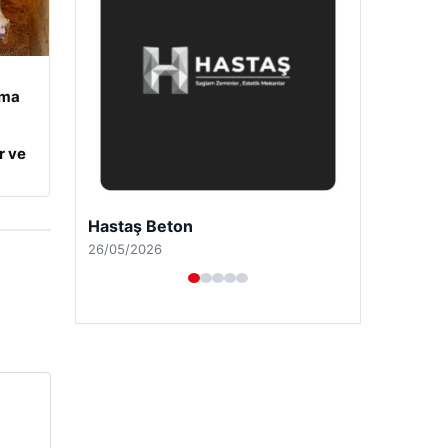
ama
r ve
Enes Kaplan Avukatlık Bürosu
28/04/2026