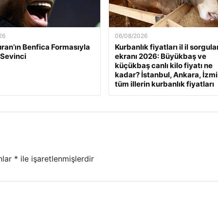
26
06/08/2026
ran’ın Benfica Formasıyla
Kurbanlık fiyatları il il sorgul
 Sevinci
ekranı 2026: Büyükbaş ve
küçükbaş canlı kilo fiyatı ne
kadar? İstanbul, Ankara, İzmi
tüm illerin kurbanlık fiyatları
nlar
*
ile işaretlenmişlerdir