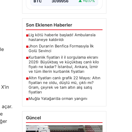
BTC
3099956
▲ +0.17%
Son Eklenen Haberler
Lig kötü haberle başladı! Ambulansla
■
hastaneye kaldırıldı
Jhon Duran’ın Benfica Formasıyla İlk
■
le
Golü Sevinci
Kurbanlık fiyatları il il sorgulama ekranı
■
2026: Büyükbaş ve küçükbaş canlı kilo
fiyatı ne kadar? İstanbul, Ankara, İzmir
ve tüm illerin kurbanlık fiyatları
Altın fiyatları canlı grafik 22 Mayıs: Altın
■
fiyatları ne oldu, düştü mü, çıktı mı?
 X’in
Gram, çeyrek ve tam altın alış satış
fiyatları
Muğla Yatağan’da orman yangını
■
 açar.
ye
Güncel
iğer