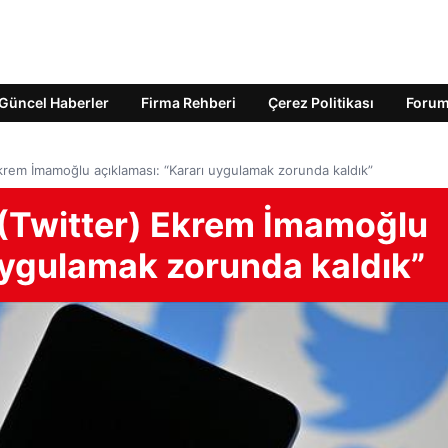
Güncel Haberler
Firma Rehberi
Çerez Politikası
Foru
krem İmamoğlu açıklaması: “Kararı uygulamak zorunda kaldık”
(Twitter) Ekrem İmamoğlu
uygulamak zorunda kaldık”