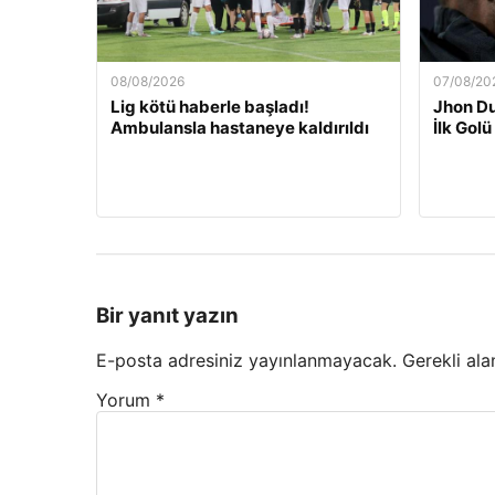
08/08/2026
07/08/20
Lig kötü haberle başladı!
Jhon Du
Ambulansla hastaneye kaldırıldı
İlk Golü
Bir yanıt yazın
E-posta adresiniz yayınlanmayacak.
Gerekli ala
Yorum
*