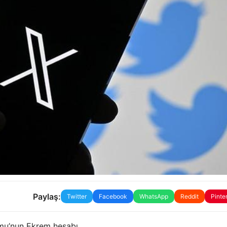
Paylaş:
Twitter
Facebook
WhatsApp
Reddit
Pinte
mu’nun Ekrem hesabı.