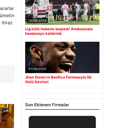
ararlar
kümetin
08/08/2026
itiraz
Lig kötü haberle başladı! Ambulansla
hastaneye kaldırıldı
07/08/2026
Jhon Duran’ın Benfica Formasıyla İlk
Golü Sevinci
Son Eklenen Firmalar