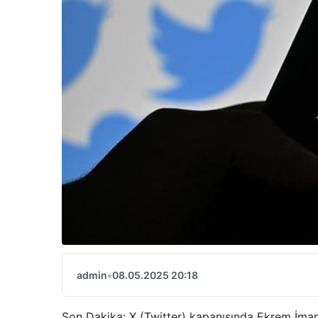
admin
•
08.05.2025 20:18
Son Dakika: X (Twitter) kapanışında Ekrem İma