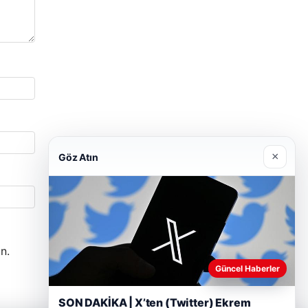
×
Göz Atın
n.
Güncel Haberler
SON DAKİKA | X’ten (Twitter) Ekrem