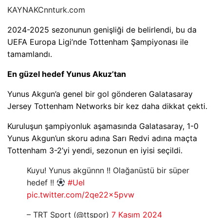
KAYNAK
Cnnturk.com
2024-2025 sezonunun genişliği de belirlendi, bu da
UEFA Europa Ligi’nde Tottenham Şampiyonası ile
tamamlandı.
En güzel hedef Yunus Akuz’tan
Yunus Akgun’a genel bir gol gönderen Galatasaray
Jersey Tottenham Networks bir kez daha dikkat çekti.
Kuruluşun şampiyonluk aşamasında Galatasaray, 1-0
Yunus Akgun’un skoru adına Sarı Redvi adına maçta
Tottenham 3-2’yi yendi, sezonun en iyisi seçildi.
Kuyu! Yunus akgünnn !! Olağanüstü bir süper
hedef !!
#Uel
pic.twitter.com/2qe22x5pvw
– TRT Sport (@ttspor)
7 Kasım 2024