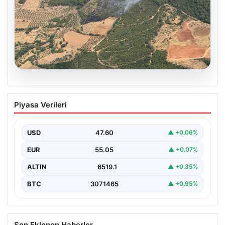
05.08.2026
Muğla Yatağan’da orman yangını
Piyasa Verileri
USD
47.60
▲ +0.06%
EUR
55.05
▲ +0.07%
ALTIN
6519.1
▲ +0.35%
BTC
3071465
▲ +0.95%
Son Eklenen Haberler