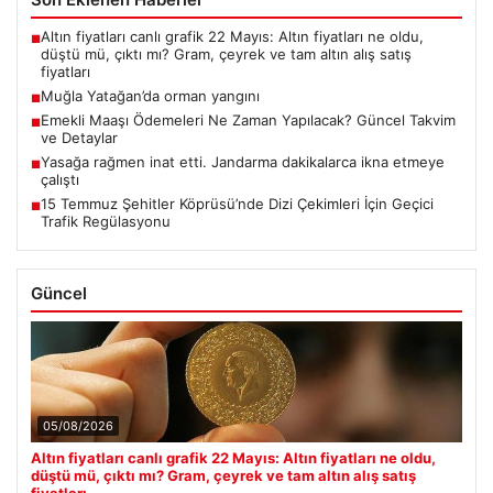
Altın fiyatları canlı grafik 22 Mayıs: Altın fiyatları ne oldu,
■
düştü mü, çıktı mı? Gram, çeyrek ve tam altın alış satış
fiyatları
Muğla Yatağan’da orman yangını
■
Emekli Maaşı Ödemeleri Ne Zaman Yapılacak? Güncel Takvim
■
ve Detaylar
Yasağa rağmen inat etti. Jandarma dakikalarca ikna etmeye
■
çalıştı
15 Temmuz Şehitler Köprüsü’nde Dizi Çekimleri İçin Geçici
■
Trafik Regülasyonu
Güncel
05/08/2026
Altın fiyatları canlı grafik 22 Mayıs: Altın fiyatları ne oldu,
düştü mü, çıktı mı? Gram, çeyrek ve tam altın alış satış
fiyatları