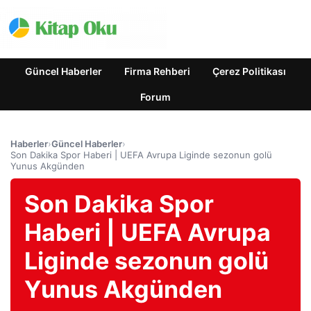
Güncel Haberler
Firma Rehberi
Çerez Politikası
Forum
Haberler
›
Güncel Haberler
›
Son Dakika Spor Haberi | UEFA Avrupa Liginde sezonun golü
Yunus Akgünden
Son Dakika Spor
Haberi | UEFA Avrupa
Liginde sezonun golü
Yunus Akgünden