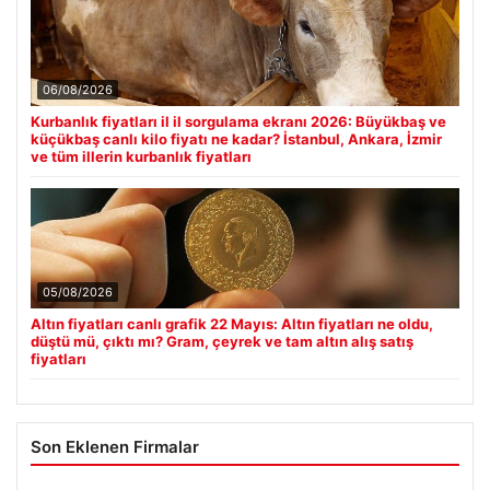
06/08/2026
Kurbanlık fiyatları il il sorgulama ekranı 2026: Büyükbaş ve
küçükbaş canlı kilo fiyatı ne kadar? İstanbul, Ankara, İzmir
ve tüm illerin kurbanlık fiyatları
05/08/2026
Altın fiyatları canlı grafik 22 Mayıs: Altın fiyatları ne oldu,
düştü mü, çıktı mı? Gram, çeyrek ve tam altın alış satış
fiyatları
Son Eklenen Firmalar