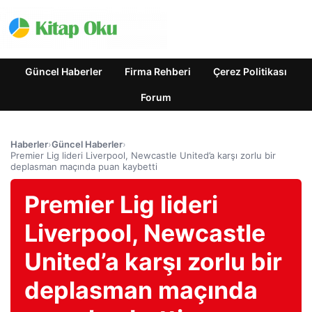
Güncel Haberler
Firma Rehberi
Çerez Politikası
Forum
Haberler
›
Güncel Haberler
›
Premier Lig lideri Liverpool, Newcastle United’a karşı zorlu bir
deplasman maçında puan kaybetti
Premier Lig lideri
Liverpool, Newcastle
United’a karşı zorlu bir
deplasman maçında