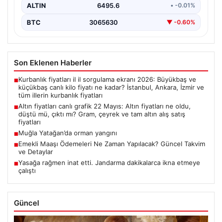
ALTIN
6495.6
• -0.01%
BTC
3065630
▼ -0.60%
Son Eklenen Haberler
Kurbanlık fiyatları il il sorgulama ekranı 2026: Büyükbaş ve
■
küçükbaş canlı kilo fiyatı ne kadar? İstanbul, Ankara, İzmir ve
tüm illerin kurbanlık fiyatları
Altın fiyatları canlı grafik 22 Mayıs: Altın fiyatları ne oldu,
■
düştü mü, çıktı mı? Gram, çeyrek ve tam altın alış satış
fiyatları
Muğla Yatağan’da orman yangını
■
Emekli Maaşı Ödemeleri Ne Zaman Yapılacak? Güncel Takvim
■
ve Detaylar
Yasağa rağmen inat etti. Jandarma dakikalarca ikna etmeye
■
çalıştı
Güncel