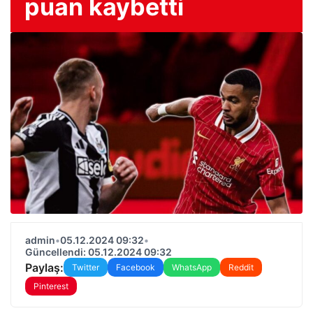
puan kaybetti
admin
•
05.12.2024 09:32
•
Güncellendi: 05.12.2024 09:32
Paylaş:
Twitter
Facebook
WhatsApp
Reddit
Pinterest