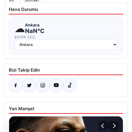
90
Sonraki
sayfalaması
Hava Durumu
☁
Ankara
NaN°C
ŞEHIR SEÇ
Bizi Takip Edin
Yan Manşet