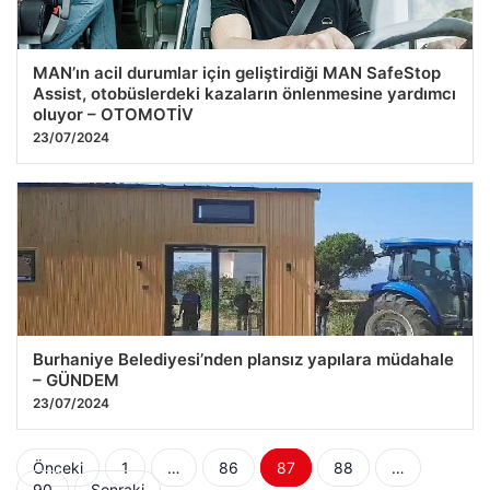
MAN’ın acil durumlar için geliştirdiği MAN SafeStop
Assist, otobüslerdeki kazaların önlenmesine yardımcı
oluyor – OTOMOTİV
23/07/2024
Burhaniye Belediyesi’nden plansız yapılara müdahale
– GÜNDEM
23/07/2024
Yazı
Önceki
1
…
86
87
88
…