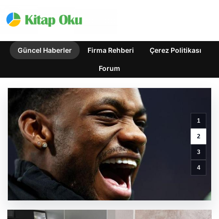
Güncel Haberler
Firma Rehberi
Çerez Politikası
Forum
Emekli
Maaşı
1
Ödemeleri
Ne
2
Zaman
3
Yapılacak?
Güncel
4
Takvim
ve
Detaylar
GÜNCEL HABERLER
0 YORUM