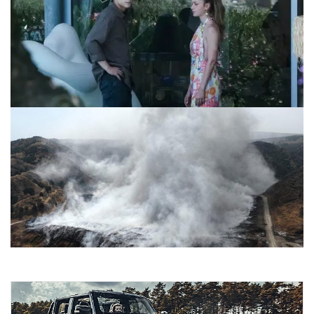
TV yayın akışı 26 Temmuz Pazar! Bugün hangi kanalda ne
var?
26.07.2026 10:38
Amasya’da Katı Atık Sahasında Devam Eden Yangın Kentte