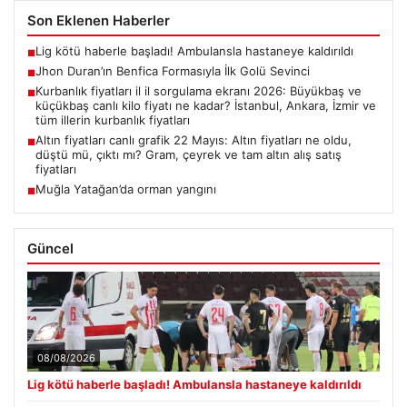
Son Eklenen Haberler
Lig kötü haberle başladı! Ambulansla hastaneye kaldırıldı
■
Jhon Duran’ın Benfica Formasıyla İlk Golü Sevinci
■
Kurbanlık fiyatları il il sorgulama ekranı 2026: Büyükbaş ve
■
küçükbaş canlı kilo fiyatı ne kadar? İstanbul, Ankara, İzmir ve
tüm illerin kurbanlık fiyatları
Altın fiyatları canlı grafik 22 Mayıs: Altın fiyatları ne oldu,
■
düştü mü, çıktı mı? Gram, çeyrek ve tam altın alış satış
fiyatları
Muğla Yatağan’da orman yangını
■
Güncel
08/08/2026
Lig kötü haberle başladı! Ambulansla hastaneye kaldırıldı