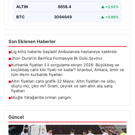
ALTIN
6658.4
▲ +2.55%
BTC
3094649
▲ +0.99%
Son Eklenen Haberler
Lig kötü haberle başladı! Ambulansla hastaneye kaldırıldı
■
Jhon Duran’ın Benfica Formasıyla İlk Golü Sevinci
■
Kurbanlık fiyatları il il sorgulama ekranı 2026: Büyükbaş ve
■
küçükbaş canlı kilo fiyatı ne kadar? İstanbul, Ankara, İzmir ve
tüm illerin kurbanlık fiyatları
Altın fiyatları canlı grafik 22 Mayıs: Altın fiyatları ne oldu,
■
düştü mü, çıktı mı? Gram, çeyrek ve tam altın alış satış
fiyatları
Muğla Yatağan’da orman yangını
■
Güncel