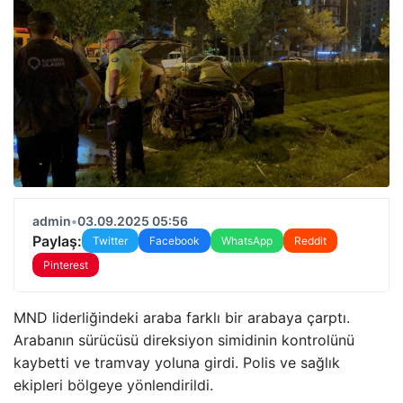
admin
•
03.09.2025 05:56
Paylaş:
Twitter
Facebook
WhatsApp
Reddit
Pinterest
MND liderliğindeki araba farklı bir arabaya çarptı.
Arabanın sürücüsü direksiyon simidinin kontrolünü
kaybetti ve tramvay yoluna girdi. Polis ve sağlık
ekipleri bölgeye yönlendirildi.