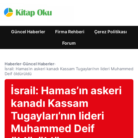
Güncel Haberler
Firma Rehberi
Çerez Politikası
Forum
Haberler
›
Güncel Haberler
›
İsrail: Hamas’ın askeri kanadı Kassam Tugayları’nın lideri Muhammed
Deif öldürüldü
İsrail: Hamas’ın askeri
kanadı Kassam
Tugayları’nın lideri
Muhammed Deif