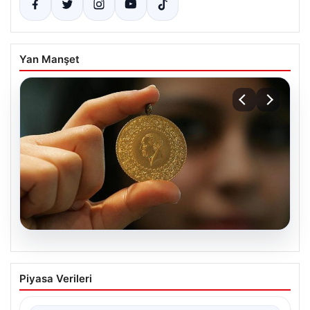
Yan Manşet
05.08.2026
Altın fiyatları canlı grafik 22 Mayıs: Altın
Piyasa Verileri
fiyatları ne oldu, düştü mü, çıktı mı?
Gram, çeyrek ve tam altın alış satış