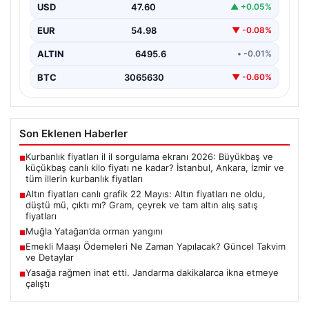
fiyatları
USD
47.60
▲ +0.05%
EUR
54.98
▼ -0.08%
ALTIN
6495.6
• -0.01%
BTC
3065630
▼ -0.60%
Son Eklenen Haberler
Kurbanlık fiyatları il il sorgulama ekranı 2026: Büyükbaş ve
■
küçükbaş canlı kilo fiyatı ne kadar? İstanbul, Ankara, İzmir ve
tüm illerin kurbanlık fiyatları
Altın fiyatları canlı grafik 22 Mayıs: Altın fiyatları ne oldu,
■
düştü mü, çıktı mı? Gram, çeyrek ve tam altın alış satış
fiyatları
Muğla Yatağan’da orman yangını
■
Emekli Maaşı Ödemeleri Ne Zaman Yapılacak? Güncel Takvim
■
ve Detaylar
Yasağa rağmen inat etti. Jandarma dakikalarca ikna etmeye
■
çalıştı