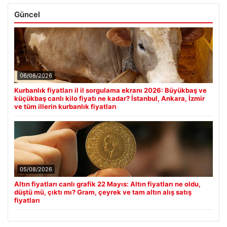
Güncel
06/08/2026
Kurbanlık fiyatları il il sorgulama ekranı 2026: Büyükbaş ve
küçükbaş canlı kilo fiyatı ne kadar? İstanbul, Ankara, İzmir
ve tüm illerin kurbanlık fiyatları
05/08/2026
Altın fiyatları canlı grafik 22 Mayıs: Altın fiyatları ne oldu,
düştü mü, çıktı mı? Gram, çeyrek ve tam altın alış satış
fiyatları