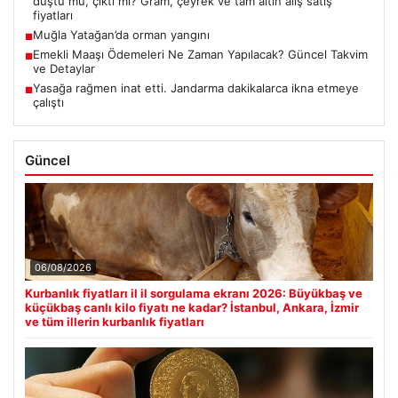
düştü mü, çıktı mı? Gram, çeyrek ve tam altın alış satış
fiyatları
Muğla Yatağan’da orman yangını
■
Emekli Maaşı Ödemeleri Ne Zaman Yapılacak? Güncel Takvim
■
ve Detaylar
Yasağa rağmen inat etti. Jandarma dakikalarca ikna etmeye
■
çalıştı
Güncel
06/08/2026
Kurbanlık fiyatları il il sorgulama ekranı 2026: Büyükbaş ve
küçükbaş canlı kilo fiyatı ne kadar? İstanbul, Ankara, İzmir
ve tüm illerin kurbanlık fiyatları