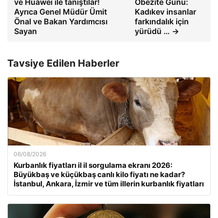
ve Huawei ile tanıştılar!
Obezite Günü:
Ayrıca Genel Müdür Ümit
Kadıkev insanlar
Önal ve Bakan Yardımcısı
farkındalık için
Sayan
yürüdü … →
Tavsiye Edilen Haberler
06/08/2026
Kurbanlık fiyatları il il sorgulama ekranı 2026:
Büyükbaş ve küçükbaş canlı kilo fiyatı ne kadar?
İstanbul, Ankara, İzmir ve tüm illerin kurbanlık fiyatları