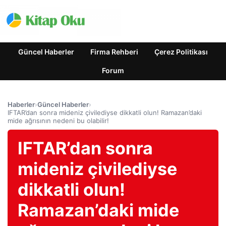
Güncel Haberler
Firma Rehberi
Çerez Politikası
Forum
Haberler
›
Güncel Haberler
›
IFTAR’dan sonra mideniz çivilediyse dikkatli olun! Ramazan’daki
mide ağrısının nedeni bu olabilir!
IFTAR’dan sonra
mideniz çivilediyse
dikkatli olun!
Ramazan’daki mide