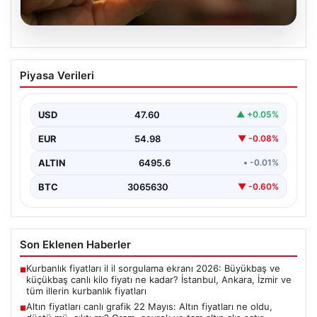
05.08.2026
Altın fiyatları canlı grafik 22 Mayıs: Altın
Piyasa Verileri
fiyatları ne oldu, düştü mü, çıktı mı?
Gram, çeyrek ve tam altın alış satış
fiyatları
USD
47.60
▲ +0.05%
EUR
54.98
▼ -0.08%
ALTIN
6495.6
• -0.01%
BTC
3065630
▼ -0.60%
Son Eklenen Haberler
Kurbanlık fiyatları il il sorgulama ekranı 2026: Büyükbaş ve
■
küçükbaş canlı kilo fiyatı ne kadar? İstanbul, Ankara, İzmir ve
tüm illerin kurbanlık fiyatları
Altın fiyatları canlı grafik 22 Mayıs: Altın fiyatları ne oldu,
■