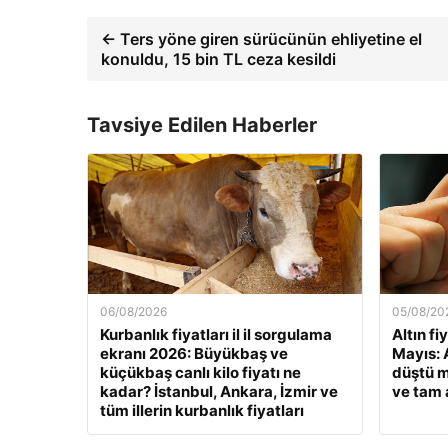
← Ters yöne giren sürücünün ehliyetine el
konuldu, 15 bin TL ceza kesildi
Tavsiye Edilen Haberler
06/08/2026
05/08/20
Kurbanlık fiyatları il il sorgulama
Altın fi
ekranı 2026: Büyükbaş ve
Mayıs: A
küçükbaş canlı kilo fiyatı ne
düştü m
kadar? İstanbul, Ankara, İzmir ve
ve tam a
tüm illerin kurbanlık fiyatları