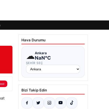
m
Hava Durumu
☁
Ankara
NaN°C
ŞEHIR SEÇ
rest
Bizi Takip Edin
bat