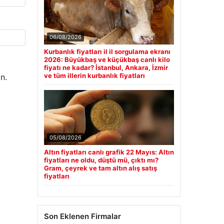
06/08/2026
Kurbanlık fiyatları il il sorgulama ekranı
2026: Büyükbaş ve küçükbaş canlı kilo
fiyatı ne kadar? İstanbul, Ankara, İzmir
ve tüm illerin kurbanlık fiyatları
n.
05/08/2026
Altın fiyatları canlı grafik 22 Mayıs: Altın
fiyatları ne oldu, düştü mü, çıktı mı?
Gram, çeyrek ve tam altın alış satış
fiyatları
Son Eklenen Firmalar