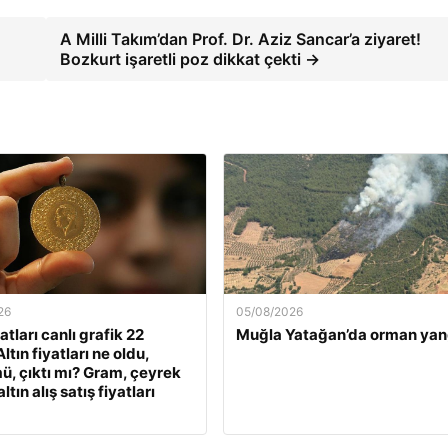
A Milli Takım’dan Prof. Dr. Aziz Sancar’a ziyaret!
Bozkurt işaretli poz dikkat çekti →
26
05/08/2026
yatları canlı grafik 22
Muğla Yatağan’da orman yan
ltın fiyatları ne oldu,
ü, çıktı mı? Gram, çeyrek
ltın alış satış fiyatları