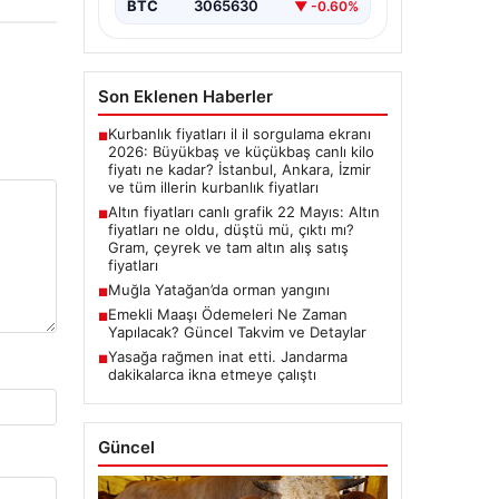
BTC
3065630
▼ -0.60%
Son Eklenen Haberler
Kurbanlık fiyatları il il sorgulama ekranı
■
2026: Büyükbaş ve küçükbaş canlı kilo
fiyatı ne kadar? İstanbul, Ankara, İzmir
ve tüm illerin kurbanlık fiyatları
Altın fiyatları canlı grafik 22 Mayıs: Altın
■
fiyatları ne oldu, düştü mü, çıktı mı?
Gram, çeyrek ve tam altın alış satış
fiyatları
Muğla Yatağan’da orman yangını
■
Emekli Maaşı Ödemeleri Ne Zaman
■
Yapılacak? Güncel Takvim ve Detaylar
Yasağa rağmen inat etti. Jandarma
■
dakikalarca ikna etmeye çalıştı
Güncel