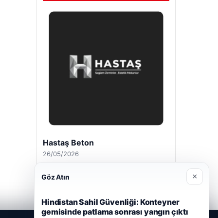
Enes Kaplan Avukatlık Bürosu
28/04/2026
×
Göz Atın
Hindistan Sahil Güvenliği: Konteyner
gemisinde patlama sonrası yangın çıktı