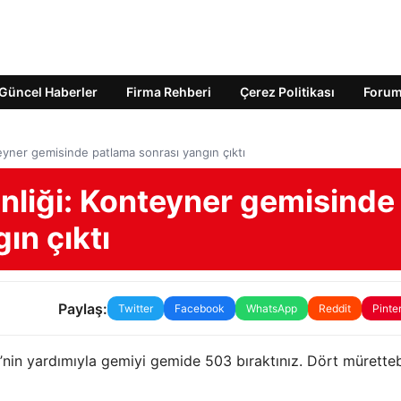
Güncel Haberler
Firma Rehberi
Çerez Politikası
Foru
eyner gemisinde patlama sonrası yangın çıktı
nliği: Konteyner gemisinde
ın çıktı
Paylaş:
Twitter
Facebook
WhatsApp
Reddit
Pinte
nin yardımıyla gemiyi gemide 503 bıraktınız. Dört mürette