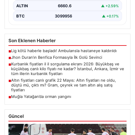
ALTIN
6660.6
▲ +2.59%
BTC
3099956
▲ +0.17%
Son Eklenen Haberler
Lig kötü haberle başladı! Ambulansla hastaneye kaldırıldı
■
Jhon Duran’ın Benfica Formasıyla İlk Golü Sevinci
■
Kurbanlık fiyatları il il sorgulama ekranı 2026: Büyükbaş ve
■
küçükbaş canlı kilo fiyatı ne kadar? İstanbul, Ankara, İzmir ve
tüm illerin kurbanlık fiyatları
Altın fiyatları canlı grafik 22 Mayıs: Altın fiyatları ne oldu,
■
düştü mü, çıktı mı? Gram, çeyrek ve tam altın alış satış
fiyatları
Muğla Yatağan’da orman yangını
■
Güncel