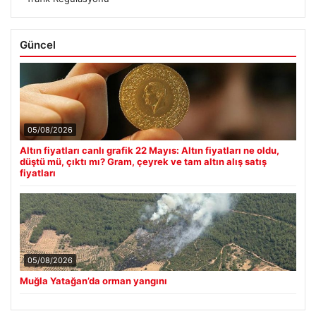
Güncel
05/08/2026
Altın fiyatları canlı grafik 22 Mayıs: Altın fiyatları ne oldu,
düştü mü, çıktı mı? Gram, çeyrek ve tam altın alış satış
fiyatları
05/08/2026
Muğla Yatağan’da orman yangını