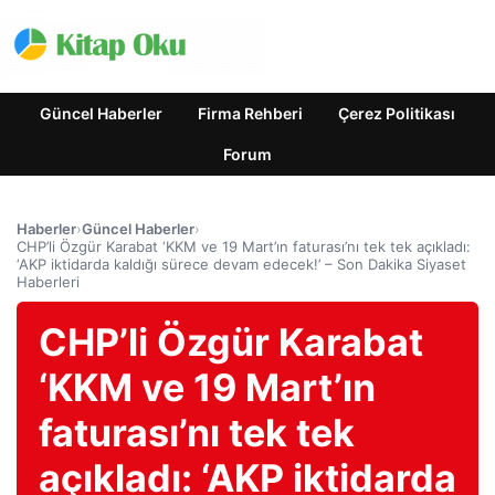
Güncel Haberler
Firma Rehberi
Çerez Politikası
Forum
Haberler
›
Güncel Haberler
›
CHP’li Özgür Karabat ‘KKM ve 19 Mart’ın faturası’nı tek tek açıkladı:
‘AKP iktidarda kaldığı sürece devam edecek!’ – Son Dakika Siyaset
Haberleri
CHP’li Özgür Karabat
‘KKM ve 19 Mart’ın
faturası’nı tek tek
açıkladı: ‘AKP iktidarda