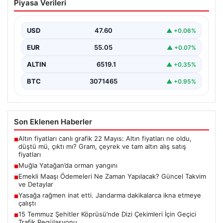
Piyasa Verileri
USD
47.60
▲ +0.06%
EUR
55.05
▲ +0.07%
ALTIN
6519.1
▲ +0.35%
BTC
3071465
▲ +0.95%
Son Eklenen Haberler
Altın fiyatları canlı grafik 22 Mayıs: Altın fiyatları ne oldu,
■
düştü mü, çıktı mı? Gram, çeyrek ve tam altın alış satış
fiyatları
Muğla Yatağan’da orman yangını
■
Emekli Maaşı Ödemeleri Ne Zaman Yapılacak? Güncel Takvim
■
ve Detaylar
Yasağa rağmen inat etti. Jandarma dakikalarca ikna etmeye
■
çalıştı
15 Temmuz Şehitler Köprüsü’nde Dizi Çekimleri İçin Geçici
■
Trafik Regülasyonu